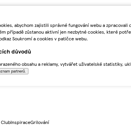
kies, abychom zajistili správné fungování webu a zpracovali 
ém případě zůstanou aktivní jen nezbytné cookies, které pot
odkaz Soukromí a cookies v patičce webu.
ících důvodů
azeného obsahu a reklamy, vytvářet uživatelské statistiky, uk
znam partnerů.
 Club
Inspirace
Grilování