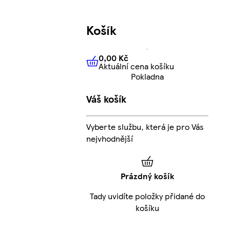
Košík
0,00 Kč
Aktuální cena košíku
0,00 Kč
Aktuální cena košíku
Pokladna
Váš košík
Vyberte službu, která je pro Vás
nejvhodnější
Prázdný košík
Tady uvidíte položky přidané do
košíku