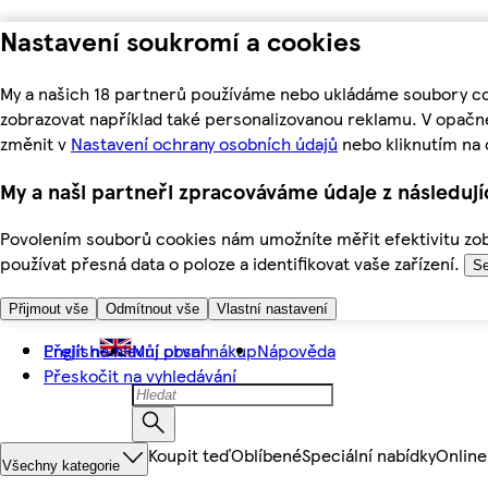
Nastavení soukromí a cookies
My a našich 18 partnerů používáme nebo ukládáme soubory coo
zobrazovat například také personalizovanou reklamu. V opačn
změnit v
Nastavení ochrany osobních údajů
nebo kliknutím na 
My a naši partneři zpracováváme údaje z následuj
Povolením souborů cookies nám umožníte měřit efektivitu zobr
používat přesná data o poloze a identifikovat vaše zařízení.
Se
Přijmout vše
Odmítnout vše
Vlastní nastavení
Přejít na hlavní obsah
English
Můj první nákup
Nápověda
Přeskočit na vyhledávání
Koupit teď
Oblíbené
Speciální nabídky
Online
Všechny kategorie