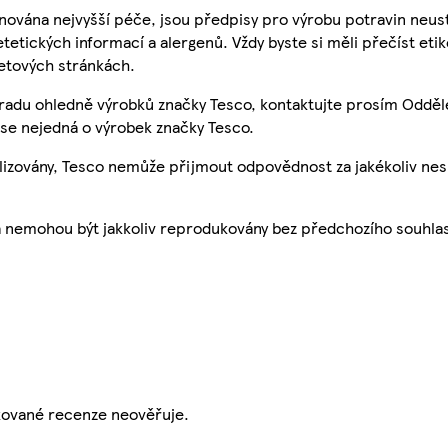
nována nejvyšší péče, jsou předpisy pro výrobu potravin neust
etetických informací a alergenů. Vždy byste si měli přečíst eti
etových stránkách.
 radu ohledně výrobků značky Tesco, kontaktujte prosím Odděl
se nejedná o výrobek značky Tesco.
ualizovány, Tesco nemůže přijmout odpovědnost za jakékoliv ne
a nemohou být jakkoliv reprodukovány bez předchozího souhla
ikované recenze neověřuje.