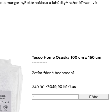
e a margaríny
Pekárna
Maso a lahůdky
Mražené
Trvanlivé
Tesco Home Osuška 100 cm x 150 cm
Zatím žádné hodnocení
349,90 Kč/kus
349,90 Kč
Přidat