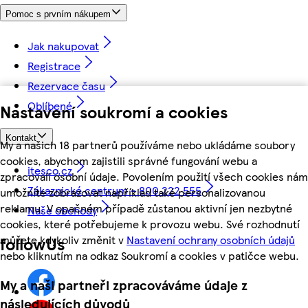
Pomoc s prvním nákupem
Jak nakupovat
Registrace
Rezervace času
Oblíbené
Nastavení soukromí a cookies
Kontakt
My a našich 18 partnerů používáme nebo ukládáme soubory
cookies, abychom zajistili správné fungování webu a
itesco.cz
zpracovali osobní údaje. Povolením použití všech cookies nám
Zákaznické centrum - 800 222 555
umožníte zobrazovat například také personalizovanou
reklamu. V opačném případě zůstanou aktivní jen nezbytné
Naše obchody
cookies, které potřebujeme k provozu webu. Své rozhodnutí
můžete kdykoliv změnit v
Nastavení ochrany osobních údajů
followUs
nebo kliknutím na odkaz Soukromí a cookies v patičce webu.
My a naši partneři zpracováváme údaje z
následujících důvodů