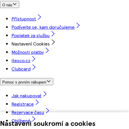
O nás
Přístupnost
Podívejte se, kam doručujeme
Poplatek za službu
Nastavení Cookies
Možnosti platby
itesco.cz
Clubcard
Pomoc s prvním nákupem
Jak nakupovat
Registrace
Rezervace času
Oblíbené
Nastavení soukromí a cookies