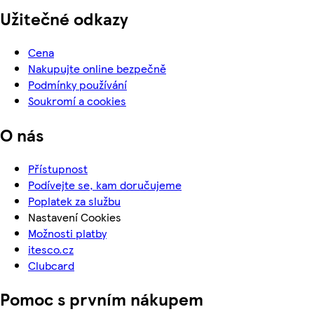
Užitečné odkazy
Cena
Nakupujte online bezpečně
Podmínky používání
Soukromí a cookies
O nás
Přístupnost
Podívejte se, kam doručujeme
Poplatek za službu
Nastavení Cookies
Možnosti platby
itesco.cz
Clubcard
Pomoc s prvním nákupem