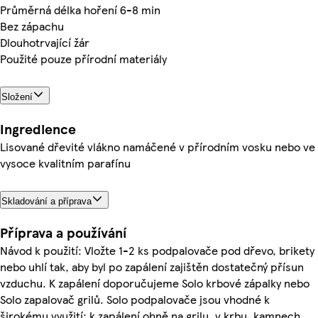
Průměrná délka hoření 6-8 min
Bez zápachu
Dlouhotrvající žár
Použité pouze přírodní materiály
Složení
Ingredience
Lisované dřevité vlákno namáčené v přírodním vosku nebo ve
vysoce kvalitním parafínu
Skladování a příprava
Příprava a používání
Návod k použití: Vložte 1-2 ks podpalovače pod dřevo, brikety
nebo uhlí tak, aby byl po zapálení zajištěn dostatečný přísun
vzduchu. K zapálení doporučujeme Solo krbové zápalky nebo
Solo zapalovač grilů. Solo podpalovače jsou vhodné k
širokému využití: k zapálení ohně na grilu, v krbu, kamnech,