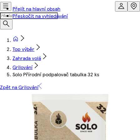
Přejít na hlavní obsah
Přeskočit na vyhledávání
Top výběr
Zahrada volá
Grilování
Solo Přírodní podpalovač tabulka 32 ks
Zpět na Grilování