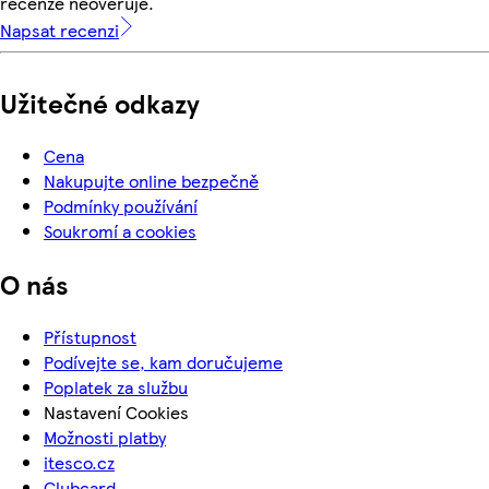
recenze neověřuje.
Napsat recenzi
Užitečné odkazy
Cena
Nakupujte online bezpečně
Podmínky používání
Soukromí a cookies
O nás
Přístupnost
Podívejte se, kam doručujeme
Poplatek za službu
Nastavení Cookies
Možnosti platby
itesco.cz
Clubcard