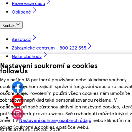
Rezervace času
Oblíbené
Kontakt
itesco.cz
Zákaznické centrum - 800 222 555
Naše obchody
Nastavení soukromí a cookies
followUs
My a našich 18 partnerů používáme nebo ukládáme soubory
cookies, abychom zajistili správné fungování webu a zpracoval
osobní údaje. Povolením použití všech cookies nám umožníte
zobrazovat například také personalizovanou reklamu. V
opačném případě zůstanou aktivní jen nezbytné cookies, kter
potřebujeme k provozu webu. Své rozhodnutí můžete kdykoliv
změnit v
Nastavení ochrany osobních údajů
nebo kliknutím na
odkaz Soukromí a cookies v patičce webu.
©
Tesco Stores ČR a.s. 2026