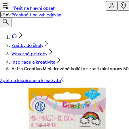
Přejít na hlavní obsah
Přeskočit na vyhledávání
Zpátky do školy
Výtvarné potřeby
Inspirace a kreativita
Astra Creativo Mini dřevěné kolíčky - rustikální spony 50
Zpět na Inspirace a kreativita