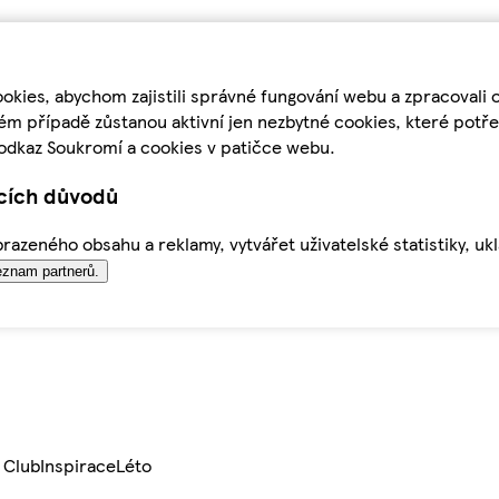
kies, abychom zajistili správné fungování webu a zpracovali 
ém případě zůstanou aktivní jen nezbytné cookies, které pot
odkaz Soukromí a cookies v patičce webu.
ících důvodů
azeného obsahu a reklamy, vytvářet uživatelské statistiky, uk
znam partnerů.
 Club
Inspirace
Léto