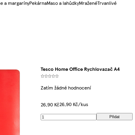
e a margaríny
Pekárna
Maso a lahůdky
Mražené
Trvanlivé
Tesco Home Office Rychlovazač A4
Zatím žádné hodnocení
26,90 Kč/kus
26,90 Kč
Přidat