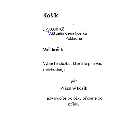
Košík
0,00 Kč
Aktuální cena košíku
0,00 Kč
Aktuální cena košíku
Pokladna
Váš košík
Vyberte službu, která je pro Vás
nejvhodnější
Prázdný košík
Tady uvidíte položky přidané do
košíku