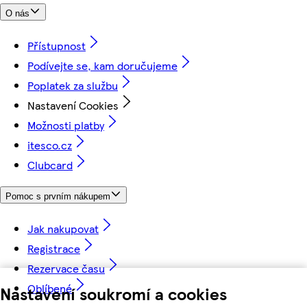
O nás
Přístupnost
Podívejte se, kam doručujeme
Poplatek za službu
Nastavení Cookies
Možnosti platby
itesco.cz
Clubcard
Pomoc s prvním nákupem
Jak nakupovat
Registrace
Rezervace času
Oblíbené
Nastavení soukromí a cookies