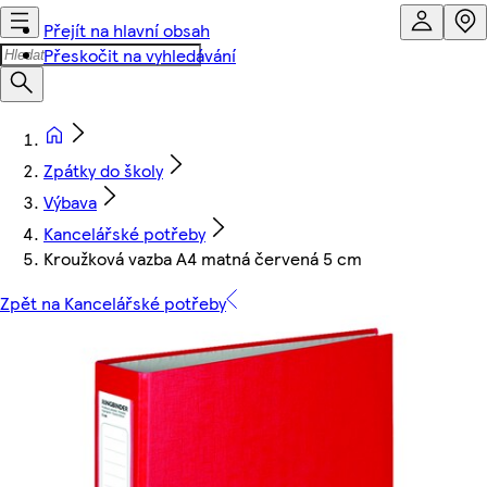
Přejít na hlavní obsah
Přeskočit na vyhledávání
Zpátky do školy
Výbava
Kancelářské potřeby
Kroužková vazba A4 matná červená 5 cm
Zpět na Kancelářské potřeby