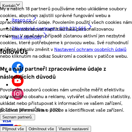
Kontakt
My a našich 18 partnerů používáme nebo ukládáme soubory
cookies, abychom zajistili správné fungování webu a
itesco.cz
zpracovali osobní údaje. Povolením použití všech cookies nám
Zákaznické centrum - 800 222 555
umožníte zobrazovat například také personalizovanou
reklamu. V opačném případě zůstanou aktivní jen nezbytné
Naše obchody
cookies, které potřebujeme k provozu webu. Své rozhodnutí
můžete kdykoliv změnit v
Nastavení ochrany osobních údajů
followUs
nebo kliknutím na odkaz Soukromí a cookies v patičce webu.
My a naši partneři zpracováváme údaje z
následujících důvodů
Povolením souborů cookies nám umožníte měřit efektivitu
zobrazeného obsahu a reklamy, vytvářet uživatelské statistiky,
ukládat nebo přistupovat k informacím ve vašem zařízení,
©
Tesco Stores ČR a.s. 2026
používat přesná data o poloze a identifikovat vaše zařízení.
Seznam partnerů.
Přijmout vše
Odmítnout vše
Vlastní nastavení