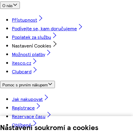
O nás
Přístupnost
Podívejte se, kam doručujeme
Poplatek za službu
Nastavení Cookies
Možnosti platby
itesco.cz
Clubcard
Pomoc s prvním nákupem
Jak nakupovat
Registrace
Rezervace času
Oblíbené
Nastavení soukromí a cookies