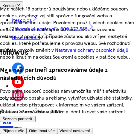
Kontakt
My a našich 18 partnerů používáme nebo ukládáme soubory
cookies, abychom zajistili správné fungování webu a
itesco.cz
zpracovali osobní údaje. Povolením použití všech cookies nám
Zákaznické centrum - 800 222 555
umožníte zobrazovat například také personalizovanou
reklamu. V opačném případě zůstanou aktivní jen nezbytné
Naše obchody
cookies, které potřebujeme k provozu webu. Své rozhodnutí
můžete kdykoliv změnit v
Nastavení ochrany osobních údajů
followUs
nebo kliknutím na odkaz Soukromí a cookies v patičce webu.
My a naši partneři zpracováváme údaje z
následujících důvodů
Povolením souborů cookies nám umožníte měřit efektivitu
zobrazeného obsahu a reklamy, vytvářet uživatelské statistiky,
ukládat nebo přistupovat k informacím ve vašem zařízení,
©
Tesco Stores ČR a.s. 2026
používat přesná data o poloze a identifikovat vaše zařízení.
Seznam partnerů.
Přijmout vše
Odmítnout vše
Vlastní nastavení