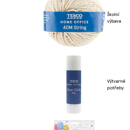
Školní
výbava
Výtvarné
potřeby