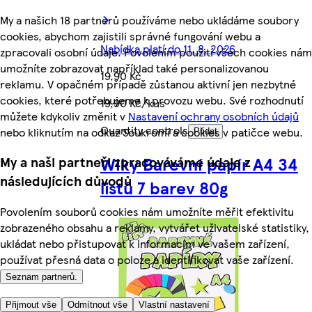
My a našich 18 partnerů používáme nebo ukládáme soubory
cookies, abychom zajistili správné fungování webu a
Nabídka platí do 11. 8. 2026
zpracovali osobní údaje. Povolením použití všech cookies nám
umožníte zobrazovat například také personalizovanou
19,90 Kč
reklamu. V opačném případě zůstanou aktivní jen nezbytné
cookies, které potřebujeme k provozu webu. Své rozhodnutí
19,90 Kč/kus
můžete kdykoliv změnit v
Nastavení ochrany osobních údajů
Quantity controls
nebo kliknutím na odkaz Soukromí a cookies v patičce webu.
Přidat
Wiky Barevní papír A4 34
My a naši partneři zpracováváme údaje z
následujících důvodů
listů 7 barev 80g
Povolením souborů cookies nám umožníte měřit efektivitu
zobrazeného obsahu a reklamy, vytvářet uživatelské statistiky,
ukládat nebo přistupovat k informacím ve vašem zařízení,
používat přesná data o poloze a identifikovat vaše zařízení.
Seznam partnerů.
Přijmout vše
Odmítnout vše
Vlastní nastavení