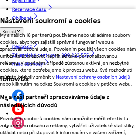
Registrace
Rezervace času
Oblíbené
Nastavení soukromí a cookies
Kontakt
My a našich 18 partnerů používáme nebo ukládáme soubory
cookies, abychom zajistili správné fungování webu a
itesco.cz
zpracovali osobní údaje. Povolením použití všech cookies nám
Zákaznické centrum - 800 222 555
umožníte zobrazovat například také personalizovanou
reklamu. V opačném případě zůstanou aktivní jen nezbytné
Naše obchody
cookies, které potřebujeme k provozu webu. Své rozhodnutí
můžete kdykoliv změnit v
Nastavení ochrany osobních údajů
followUs
nebo kliknutím na odkaz Soukromí a cookies v patičce webu.
My a naši partneři zpracováváme údaje z
následujících důvodů
Povolením souborů cookies nám umožníte měřit efektivitu
zobrazeného obsahu a reklamy, vytvářet uživatelské statistiky,
ukládat nebo přistupovat k informacím ve vašem zařízení,