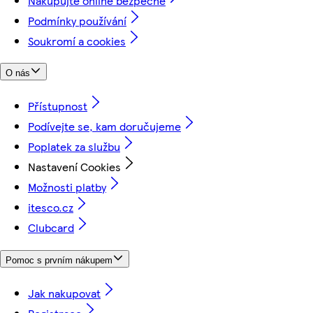
Nakupujte online bezpečně
Podmínky používání
Soukromí a cookies
O nás
Přístupnost
Podívejte se, kam doručujeme
Poplatek za službu
Nastavení Cookies
Možnosti platby
itesco.cz
Clubcard
Pomoc s prvním nákupem
Jak nakupovat