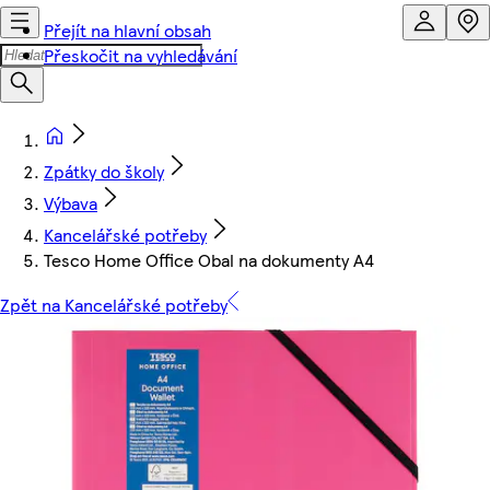
Přejít na hlavní obsah
Přeskočit na vyhledávání
Zpátky do školy
Výbava
Kancelářské potřeby
Tesco Home Office Obal na dokumenty A4
Zpět na Kancelářské potřeby