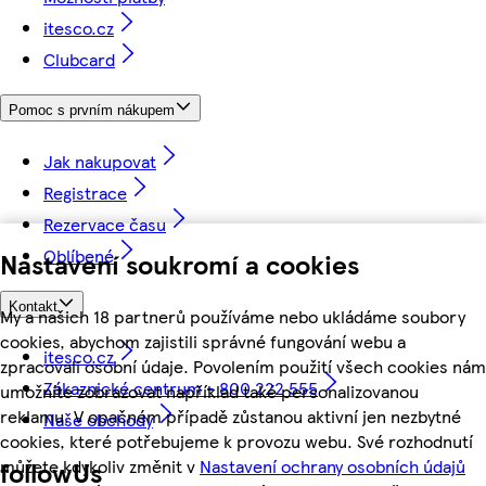
itesco.cz
Clubcard
Pomoc s prvním nákupem
Jak nakupovat
Registrace
Rezervace času
Oblíbené
Nastavení soukromí a cookies
Kontakt
My a našich 18 partnerů používáme nebo ukládáme soubory
cookies, abychom zajistili správné fungování webu a
itesco.cz
zpracovali osobní údaje. Povolením použití všech cookies nám
Zákaznické centrum - 800 222 555
umožníte zobrazovat například také personalizovanou
reklamu. V opačném případě zůstanou aktivní jen nezbytné
Naše obchody
cookies, které potřebujeme k provozu webu. Své rozhodnutí
můžete kdykoliv změnit v
Nastavení ochrany osobních údajů
followUs