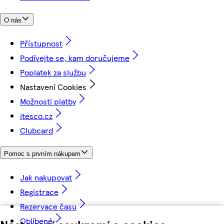
O nás
Přístupnost
Podívejte se, kam doručujeme
Poplatek za službu
Nastavení Cookies
Možnosti platby
itesco.cz
Clubcard
Pomoc s prvním nákupem
Jak nakupovat
Registrace
Rezervace času
Oblíbené