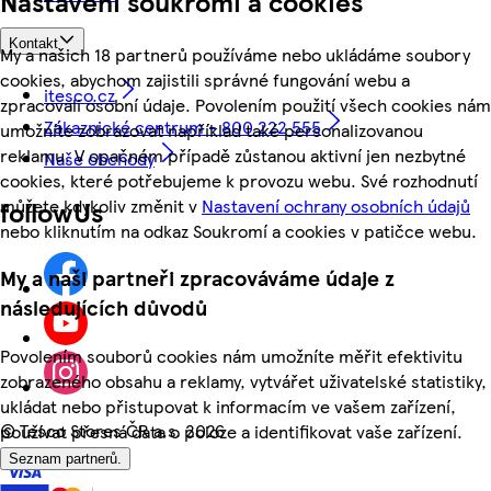
Nastavení soukromí a cookies
Kontakt
My a našich 18 partnerů používáme nebo ukládáme soubory
cookies, abychom zajistili správné fungování webu a
itesco.cz
zpracovali osobní údaje. Povolením použití všech cookies nám
Zákaznické centrum - 800 222 555
umožníte zobrazovat například také personalizovanou
reklamu. V opačném případě zůstanou aktivní jen nezbytné
Naše obchody
cookies, které potřebujeme k provozu webu. Své rozhodnutí
můžete kdykoliv změnit v
Nastavení ochrany osobních údajů
followUs
nebo kliknutím na odkaz Soukromí a cookies v patičce webu.
My a naši partneři zpracováváme údaje z
následujících důvodů
Povolením souborů cookies nám umožníte měřit efektivitu
zobrazeného obsahu a reklamy, vytvářet uživatelské statistiky,
ukládat nebo přistupovat k informacím ve vašem zařízení,
©
Tesco Stores ČR a.s. 2026
používat přesná data o poloze a identifikovat vaše zařízení.
Seznam partnerů.