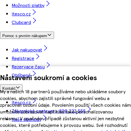
Možnosti platby
itesco.cz
Clubcard
Pomoc s prvním nákupem
Jak nakupovat
Registrace
Rezervace času
Oblíbené
Nastavení soukromí a cookies
Kontakt
My a našich 18 partnerů používáme nebo ukládáme soubory
cookies, abychom zajistili správné fungování webu a
itesco.cz
zpracovali osobní údaje. Povolením použití všech cookies nám
Zákaznické centrum - 800 222 555
umožníte zobrazovat například také personalizovanou
reklamu. V opačném případě zůstanou aktivní jen nezbytné
Naše obchody
cookies, které potřebujeme k provozu webu. Své rozhodnutí