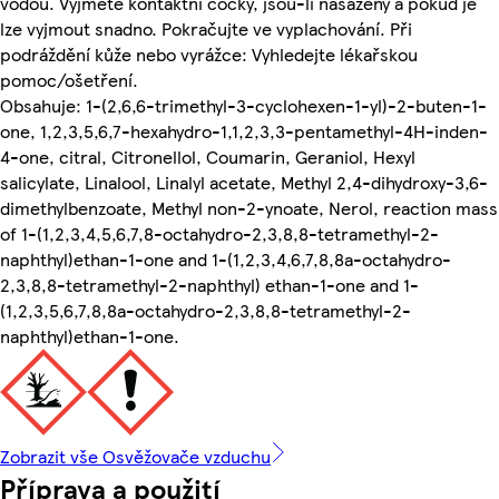
vodou. Vyjměte kontaktní čočky, jsou-li nasazeny a pokud je
lze vyjmout snadno. Pokračujte ve vyplachování. Při
podráždění kůže nebo vyrážce: Vyhledejte lékařskou
pomoc/ošetření.
Obsahuje: 1-(2,6,6-trimethyl-3-cyclohexen-1-yl)-2-buten-1-
one, 1,2,3,5,6,7-hexahydro-1,1,2,3,3-pentamethyl-4H-inden-
4-one, citral, Citronellol, Coumarin, Geraniol, Hexyl
salicylate, Linalool, Linalyl acetate, Methyl 2,4-dihydroxy-3,6-
dimethylbenzoate, Methyl non-2-ynoate, Nerol, reaction mass
of 1-(1,2,3,4,5,6,7,8-octahydro-2,3,8,8-tetramethyl-2-
naphthyl)ethan-1-one and 1-(1,2,3,4,6,7,8,8a-octahydro-
2,3,8,8-tetramethyl-2-naphthyl) ethan-1-one and 1-
(1,2,3,5,6,7,8,8a-octahydro-2,3,8,8-tetramethyl-2-
naphthyl)ethan-1-one.
Zobrazit vše Osvěžovače vzduchu
Příprava a použití