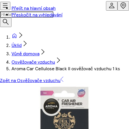
Přejít na hlavní obsah
Přeskočit na vyhledávání
Úklid
Vůně domova
Osvěžovače vzduchu
Aroma Car Cellulose Black II osvěžovač vzduchu 1 ks
Zpět na Osvěžovače vzduchu