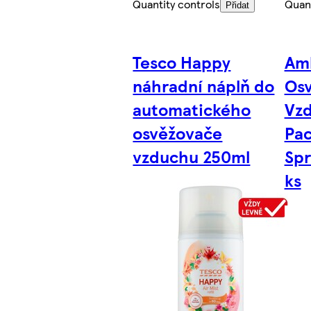
Quantity controls
Quant
Přidat
Tesco Happy
Am
náhradní náplň do
Os
automatického
Vzd
osvěžovače
Pac
vzduchu 250ml
Spr
ks