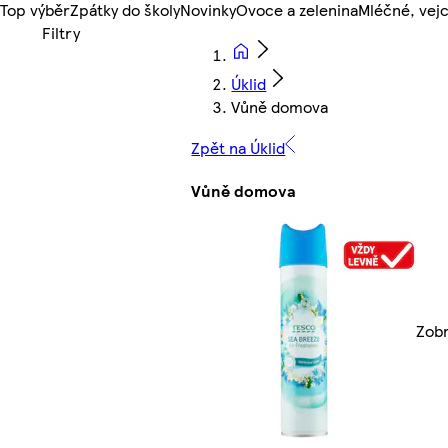
Top výběr
Zpátky do školy
Novinky
Ovoce a zelenina
Mléčné, vejc
Úklid
Vůně domova
Zpět na Úklid
Vůně domova
Zobr