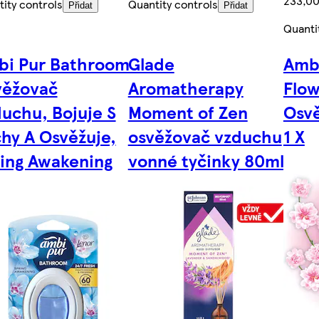
233,00
ity controls
Quantity controls
Přidat
Přidat
Quanti
bi Pur Bathroom
Glade
Amb
věžovač
Aromatherapy
Flow
uchu, Bojuje S
Moment of Zen
Osv
hy A Osvěžuje,
osvěžovač vzduchu
1 X
ing Awakening
vonné tyčinky 80ml