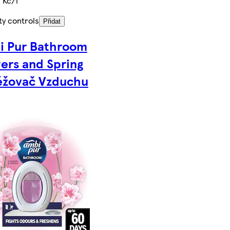
 Kč/l
ty controls
Přidat
i Pur Bathroom
ers and Spring
ěžovač Vzduchu