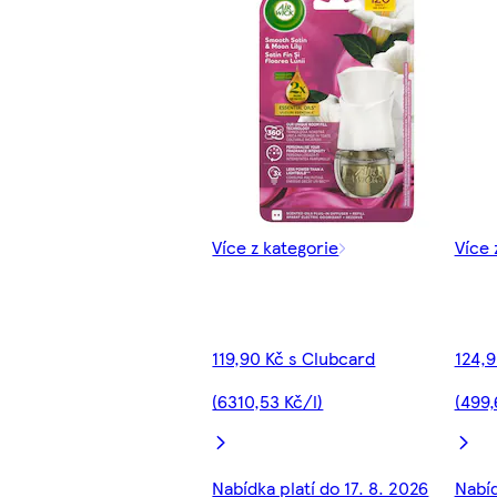
Více z kategorie
Více 
119,90 Kč s Clubcard
124,9
(6310,53 Kč/l)
(499,
Nabídka platí do 17. 8. 2026
Nabíd