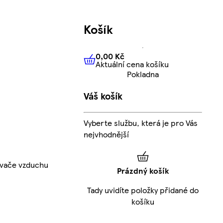
Košík
0,00 Kč
Aktuální cena košíku
0,00 Kč
Aktuální cena košíku
Pokladna
Váš košík
Vyberte službu, která je pro Vás
nejvhodnější
vače vzduchu
Prázdný košík
Tady uvidíte položky přidané do
košíku