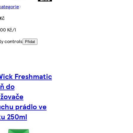
kategorie
 Kč
,00 Kč/l
ty controls
Přidat
Wick Freshmatic
ň do
ěžovače
chu prádlo ve
ku 250ml