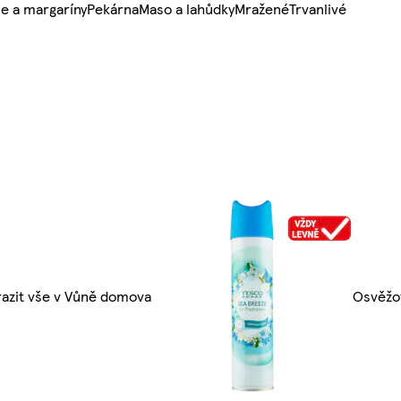
e a margaríny
Pekárna
Maso a lahůdky
Mražené
Trvanlivé
azit vše v Vůně domova
Osvěžo