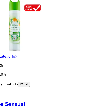
kategorie
Kč
Kč/l
ty controls
Přidat
e Sensual