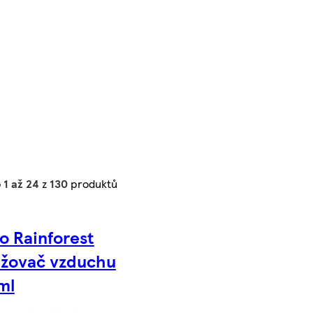
o
1 až 24
z
130
produktů
o Rainforest
ěžovač vzduchu
ml