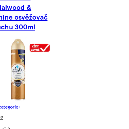
dalwood &
mine osvěžovač
uchu 300ml
kategorie
Kč