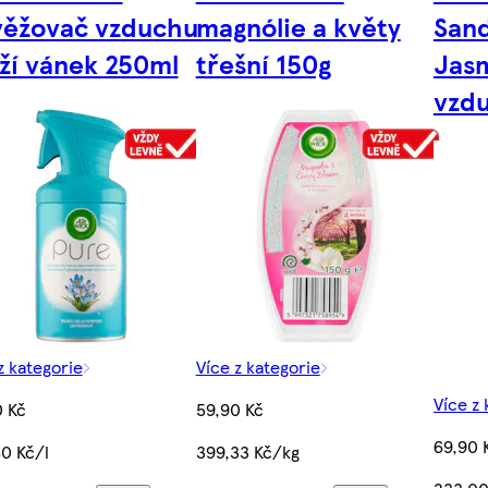
věžovač vzduchu
magnólie a květy
San
ží vánek 250ml
třešní 150g
Jas
vzd
z kategorie
Více z kategorie
Více z 
0 Kč
59,90 Kč
69,90 
0 Kč/l
399,33 Kč/kg