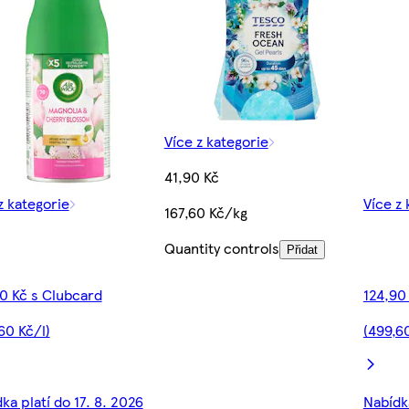
Více z kategorie
41,90 Kč
z kategorie
Více z 
167,60 Kč/kg
Quantity controls
Přidat
0 Kč s Clubcard
124,90
60 Kč/l)
(499,60
ka platí do 17. 8. 2026
Nabídka