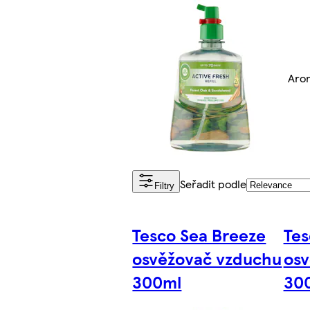
Aro
Seřadit podle
Filtry
Tesco Sea Breeze
Tes
osvěžovač vzduchu
osv
300ml
30