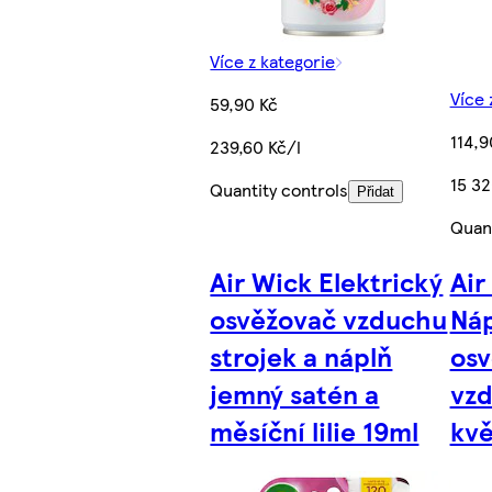
Více z kategorie
Více 
59,90 Kč
114,9
239,60 Kč/l
15 32
Quantity controls
Přidat
Quant
Air Wick Elektrický
Air
osvěžovač vzduchu
Náp
strojek a náplň
os
jemný satén a
vzd
měsíční lilie 19ml
kvě