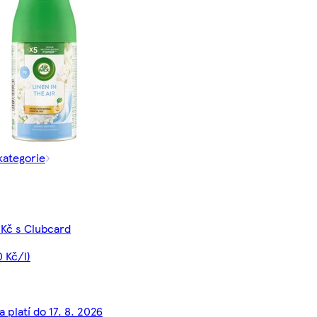
kategorie
 Kč s Clubcard
 Kč/l)
 platí do 17. 8. 2026