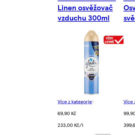
Linen osvěžovač
Os
vzduchu 300ml
svě
Více z kategorie
Více 
69,90 Kč
99,9
233,00 Kč/l
399,6