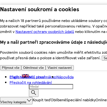
Nastavení soukromí a cookies
My a našich 18 partnerů používáme nebo ukládáme soubory coo
zobrazovat například také personalizovanou reklamu. V opačn
změnit v
Nastavení ochrany osobních údajů
nebo kliknutím na 
My a naši partneři zpracováváme údaje z následuj
Povolením souborů cookies nám umožníte měřit efektivitu zobr
používat přesná data o poloze a identifikovat vaše zařízení.
Se
Přijmout vše
Odmítnout vše
Vlastní nastavení
Přejít na hlavní obsah
English
Můj první nákup
Nápověda
Přeskočit na vyhledávání
Koupit teď
Oblíbené
Speciální nabídky
Online
Všechny kategorie