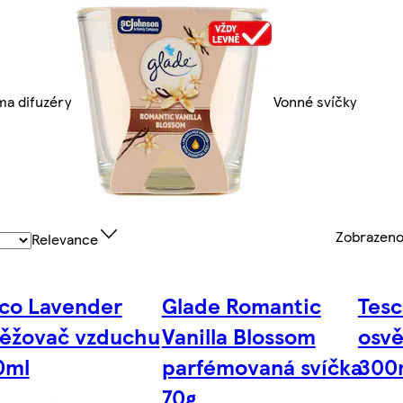
ma difuzéry
Vonné svíčky
Zobrazen
Relevance
co Lavender
Glade Romantic
Tesc
ěžovač vzduchu
Vanilla Blossom
osv
0ml
parfémovaná svíčka
300
70g