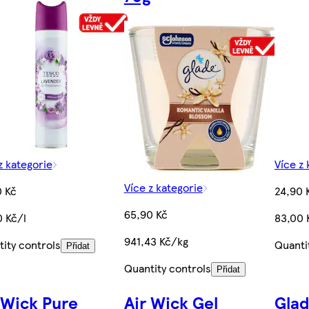
z kategorie
Více z 
Více z kategorie
0 Kč
24,90 
65,90 Kč
 Kč/l
83,00 
941,43 Kč/kg
ity controls
Quanti
Přidat
Quantity controls
Přidat
 Wick Pure
Air Wick Gel
Glad