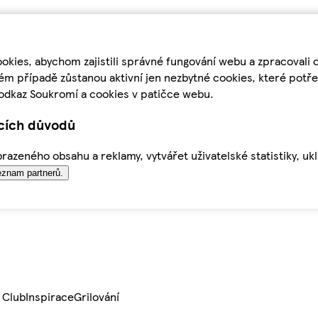
kies, abychom zajistili správné fungování webu a zpracovali 
ém případě zůstanou aktivní jen nezbytné cookies, které pot
odkaz Soukromí a cookies v patičce webu.
ících důvodů
azeného obsahu a reklamy, vytvářet uživatelské statistiky, uk
znam partnerů.
 Club
Inspirace
Grilování