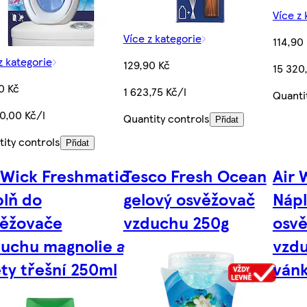
Více z 
Více z kategorie
114,90
z kategorie
129,90 Kč
15 320
0 Kč
1 623,75 Kč/l
Quanti
0,00 Kč/l
Quantity controls
Přidat
ity controls
Přidat
 Wick Freshmatic
Tesco Fresh Ocean
Air 
lň do
gelový osvěžovač
Nápl
věžovače
vzduchu 250g
osv
uchu magnolie a
vzdu
ty třešní 250ml
ván