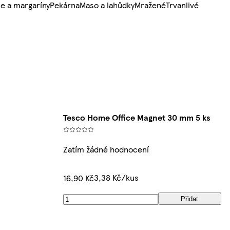
e a margaríny
Pekárna
Maso a lahůdky
Mražené
Trvanlivé
Tesco Home Office Magnet 30 mm 5 ks
Zatím žádné hodnocení
3,38 Kč/kus
16,90 Kč
Přidat