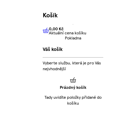
Košík
0,00 Kč
Aktuální cena košíku
0,00 Kč
Aktuální cena košíku
Pokladna
Váš košík
Vyberte službu, která je pro Vás
nejvhodnější
Prázdný košík
Tady uvidíte položky přidané do
košíku