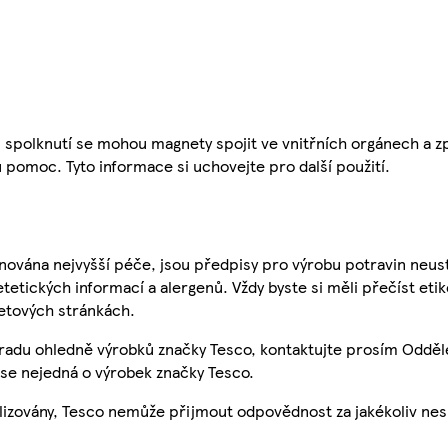
polknutí se mohou magnety spojit ve vnitřních orgánech a zp
pomoc. Tyto informace si uchovejte pro další použití.
nována nejvyšší péče, jsou předpisy pro výrobu potravin neust
etetických informací a alergenů. Vždy byste si měli přečíst eti
etových stránkách.
 radu ohledně výrobků značky Tesco, kontaktujte prosím Odděl
se nejedná o výrobek značky Tesco.
ualizovány, Tesco nemůže přijmout odpovědnost za jakékoliv ne