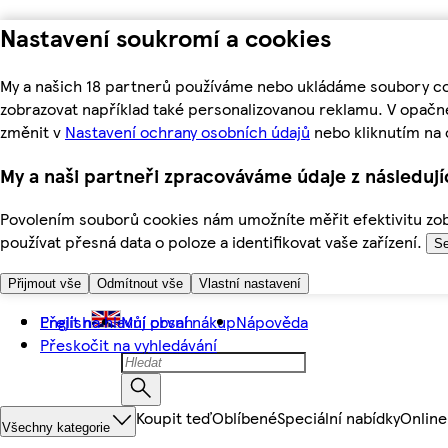
Nastavení soukromí a cookies
My a našich 18 partnerů používáme nebo ukládáme soubory coo
zobrazovat například také personalizovanou reklamu. V opačn
změnit v
Nastavení ochrany osobních údajů
nebo kliknutím na 
My a naši partneři zpracováváme údaje z následuj
Povolením souborů cookies nám umožníte měřit efektivitu zobr
používat přesná data o poloze a identifikovat vaše zařízení.
Se
Přijmout vše
Odmítnout vše
Vlastní nastavení
Přejít na hlavní obsah
English
Můj první nákup
Nápověda
Přeskočit na vyhledávání
Koupit teď
Oblíbené
Speciální nabídky
Online
Všechny kategorie