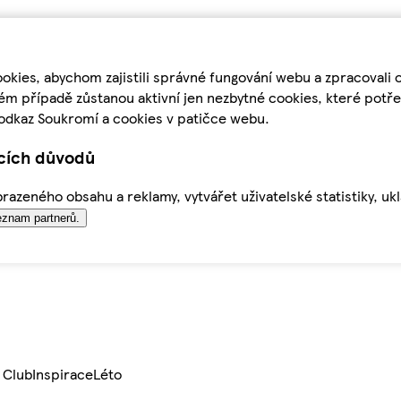
kies, abychom zajistili správné fungování webu a zpracovali 
ém případě zůstanou aktivní jen nezbytné cookies, které pot
odkaz Soukromí a cookies v patičce webu.
ících důvodů
azeného obsahu a reklamy, vytvářet uživatelské statistiky, uk
znam partnerů.
 Club
Inspirace
Léto