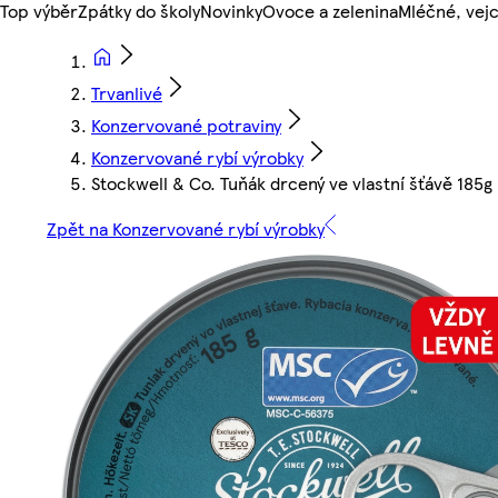
Top výběr
Zpátky do školy
Novinky
Ovoce a zelenina
Mléčné, vejc
Trvanlivé
Konzervované potraviny
Konzervované rybí výrobky
Stockwell & Co. Tuňák drcený ve vlastní šťávě 185g
Zpět na Konzervované rybí výrobky