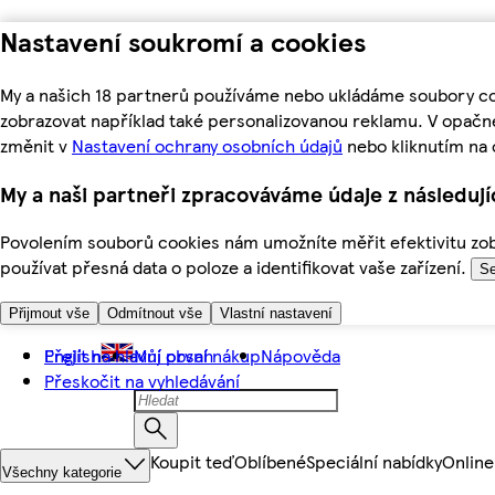
Nastavení soukromí a cookies
My a našich 18 partnerů používáme nebo ukládáme soubory coo
zobrazovat například také personalizovanou reklamu. V opačn
změnit v
Nastavení ochrany osobních údajů
nebo kliknutím na 
My a naši partneři zpracováváme údaje z následuj
Povolením souborů cookies nám umožníte měřit efektivitu zobr
používat přesná data o poloze a identifikovat vaše zařízení.
Se
Přijmout vše
Odmítnout vše
Vlastní nastavení
Přejít na hlavní obsah
English
Můj první nákup
Nápověda
Přeskočit na vyhledávání
Koupit teď
Oblíbené
Speciální nabídky
Online
Všechny kategorie