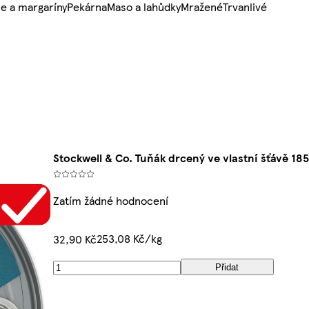
e a margaríny
Pekárna
Maso a lahůdky
Mražené
Trvanlivé
Stockwell & Co. Tuňák drcený ve vlastní šťávě 18
Zatím žádné hodnocení
253,08 Kč/kg
32,90 Kč
Přidat