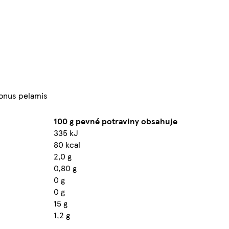
wonus pelamis
100 g pevné potraviny obsahuje
335 kJ
80 kcal
2,0 g
0,80 g
0 g
0 g
15 g
1,2 g