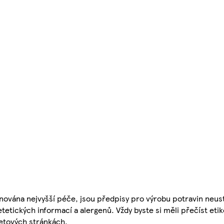
nována nejvyšší péče, jsou předpisy pro výrobu potravin neust
etetických informací a alergenů. Vždy byste si měli přečíst eti
etových stránkách.