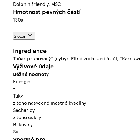
Dolphin friendly, MSC
Hmotnost pevných částí
130g
Složení
Ingredience
Tuňák pruhovaný* (
ryby
), Pitná voda, Jedlá sůl, *Kaksu
Výživové údaje
Běžné hodnoty
Energie
-
Tuky
z toho nasycené mastné kyseliny
Sacharidy
z toho cukry
Bílkoviny
Sůl
Vhodné pro