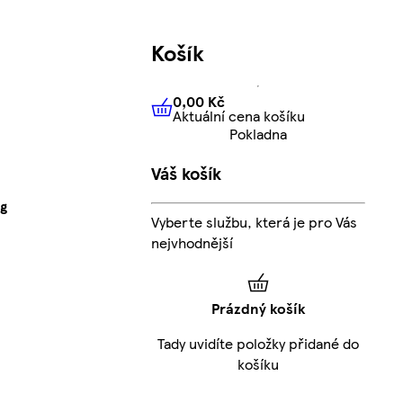
Košík
0,00 Kč
Aktuální cena košíku
0,00 Kč
Aktuální cena košíku
Pokladna
Váš košík
5g
Vyberte službu, která je pro Vás
nejvhodnější
Prázdný košík
Tady uvidíte položky přidané do
košíku