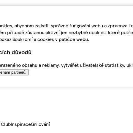
kies, abychom zajistili správné fungování webu a zpracovali 
ém případě zůstanou aktivní jen nezbytné cookies, které pot
odkaz Soukromí a cookies v patičce webu.
ících důvodů
azeného obsahu a reklamy, vytvářet uživatelské statistiky, uk
znam partnerů.
 Club
Inspirace
Grilování