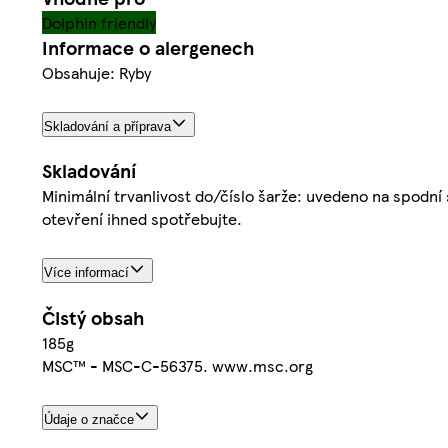
Dolphin friendly
Informace o alergenech
Obsahuje: Ryby
Skladování a příprava
Skladování
Minimální trvanlivost do/číslo šarže: uvedeno na spodn
otevření ihned spotřebujte.
Více informací
Čistý obsah
185g
MSC™ - MSC-C-56375. www.msc.org
Údaje o značce