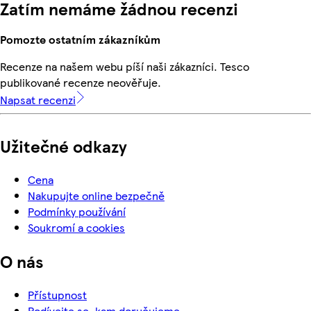
Zatím nemáme žádnou recenzi
Pomozte ostatním zákazníkům
Recenze na našem webu píší naši zákazníci. Tesco
publikované recenze neověřuje.
Napsat recenzi
Užitečné odkazy
Cena
Nakupujte online bezpečně
Podmínky používání
Soukromí a cookies
O nás
Přístupnost
Podívejte se, kam doručujeme