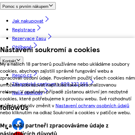
Pomoc s prvním nákupem
Jak nakupovat
Registrace
Rezervace času
Oblíbené
Nastavení soukromí a cookies
Kontakt
My a našich 18 partnerů používáme nebo ukládáme soubory
cookies, abychom zajistili správné fungování webu a
itesco.cz
zpracovali osobní údaje. Povolením použití všech cookies nám
Zákaznické centrum - 800 222 555
umožníte zobrazovat například také personalizovanou
reklamu. V opačném případě zůstanou aktivní jen nezbytné
Naše obchody
cookies, které potřebujeme k provozu webu. Své rozhodnutí
můžete kdykoliv změnit v
Nastavení ochrany osobních údajů
followUs
nebo kliknutím na odkaz Soukromí a cookies v patičce webu.
My a naši partneři zpracováváme údaje z
následujících důvodů