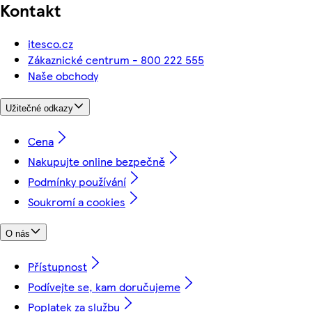
Kontakt
itesco.cz
Zákaznické centrum - 800 222 555
Naše obchody
Užitečné odkazy
Cena
Nakupujte online bezpečně
Podmínky používání
Soukromí a cookies
O nás
Přístupnost
Podívejte se, kam doručujeme
Poplatek za službu