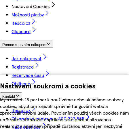
Nastavení Cookies
Možnosti platby
itesco.cz
Clubcard
Pomoc s prvním nákupem
Jak nakupovat
Registrace
Rezervace času
Oblíbené
Nastavení soukromí a cookies
Kontakt
My a našich 18 partnerů používáme nebo ukládáme soubory
cookies, abychom zajistili správné fungování webu a
itesco.cz
zpracovali osobní údaje. Povolením použití všech cookies nám
Zákaznické centrum - 800 222 555
umožníte zobrazovat například také personalizovanou
reklamu. V opačném případě zůstanou aktivní jen nezbytné
Naše obchody