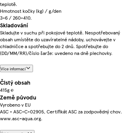
teplotě.
Hmotnost kočky (kg) / g/den
3-6 / 260-410.
Skladování
Skladujte v suchu při pokojové teplotě. Nespotřebovaný
obsah umístěte do uzavíratelné nádoby, uchovávejte v
chladničce a spotřebujte do 2 dnů. Spotřebujte do
(DD/MM/RR)/číslo šarže: uvedeno na dně plechovky.
Více informací
Čistý obsah
415g ℮
Země původu
Vyrobeno v EU
ASC - ASC-C-02905, Certifikát ASC za zodpovědný chov.
www.asc-aqua.org.