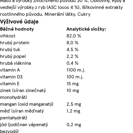
Maso a výrobky živočišného původu 30 %, Obiloviny, Ryby a
vedlejší výrobky z ryb (ASC losos 4 %), Bílkovinné extrakty
rostlinného původu, Minerální látky, Cukry
Výživové údaje
Běžné hodnoty
Analytické složky:
vlhkost
82,0 %
hrubý protein
8,0 %
hrubý tuk
4,5 %
hrubý popel
2,2 %
hrubá vláknina
0,4 %
vitamin A
1100 m.j.
vitamin D3
100 m.j.
vitamin E
15 mg
zinek (síran zinečnatý
10 mg
monohydrát)
mangan (oxid manganatý)
2,5 mg
měď (síran měďnatý
1,2 mg
pentahydrát)
jód (jodičnan vápenatý
0,2 mg
bezvodý)