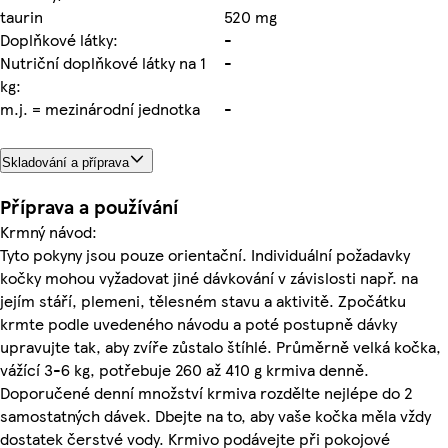
taurin
520 mg
Doplňkové látky:
-
Nutriční doplňkové látky na 1
-
kg:
m.j. = mezinárodní jednotka
-
Skladování a příprava
Příprava a používání
Krmný návod:
Tyto pokyny jsou pouze orientační. Individuální požadavky
kočky mohou vyžadovat jiné dávkování v závislosti např. na
jejím stáří, plemeni, tělesném stavu a aktivitě. Zpočátku
krmte podle uvedeného návodu a poté postupně dávky
upravujte tak, aby zvíře zůstalo štíhlé. Průměrně velká kočka,
vážící 3-6 kg, potřebuje 260 až 410 g krmiva denně.
Doporučené denní množství krmiva rozdělte nejlépe do 2
samostatných dávek. Dbejte na to, aby vaše kočka měla vždy
dostatek čerstvé vody. Krmivo podávejte při pokojové