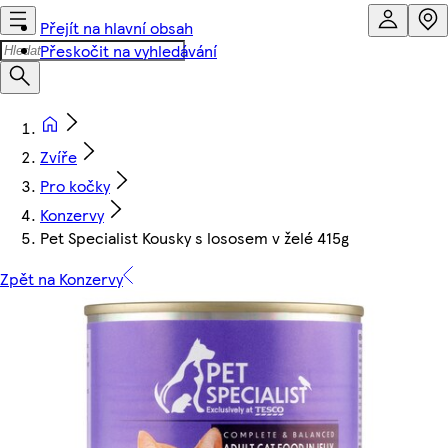
Přejít na hlavní obsah
Přeskočit na vyhledávání
Zvíře
Pro kočky
Konzervy
Pet Specialist Kousky s lososem v želé 415g
Zpět na Konzervy