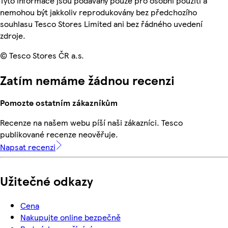
Tyto informace jsou podávány pouze pro osobní použití a
nemohou být jakkoliv reprodukovány bez předchozího
souhlasu Tesco Stores Limited ani bez řádného uvedení
zdroje.
© Tesco Stores ČR a.s.
Zatím nemáme žádnou recenzi
Pomozte ostatním zákazníkům
Recenze na našem webu píší naši zákazníci. Tesco
publikované recenze neověřuje.
Napsat recenzi
Užitečné odkazy
Cena
Nakupujte online bezpečně