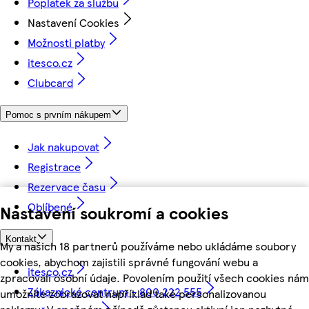
Poplatek za službu
Nastavení Cookies
Možnosti platby
itesco.cz
Clubcard
Pomoc s prvním nákupem
Jak nakupovat
Registrace
Rezervace času
Oblíbené
Nastavení soukromí a cookies
Kontakt
My a našich 18 partnerů používáme nebo ukládáme soubory
cookies, abychom zajistili správné fungování webu a
itesco.cz
zpracovali osobní údaje. Povolením použití všech cookies nám
Zákaznické centrum - 800 222 555
umožníte zobrazovat například také personalizovanou