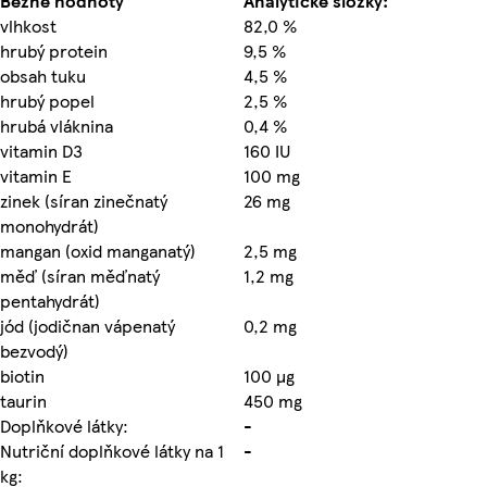
Běžné hodnoty
Analytické složky:
vlhkost
82,0 %
hrubý protein
9,5 %
obsah tuku
4,5 %
hrubý popel
2,5 %
hrubá vláknina
0,4 %
vitamin D3
160 IU
vitamin E
100 mg
zinek (síran zinečnatý
26 mg
monohydrát)
mangan (oxid manganatý)
2,5 mg
měď (síran měďnatý
1,2 mg
pentahydrát)
jód (jodičnan vápenatý
0,2 mg
bezvodý)
biotin
100 µg
taurin
450 mg
Doplňkové látky:
-
Nutriční doplňkové látky na 1
-
kg: