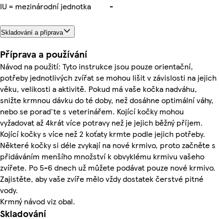
IU = mezinárodní jednotka
-
Skladování a příprava
Příprava a používání
Návod na použití: Tyto instrukce jsou pouze orientační,
potřeby jednotlivých zvířat se mohou lišit v závislosti na jejich
věku, velikosti a aktivitě. Pokud má vaše kočka nadváhu,
snižte krmnou dávku do té doby, než dosáhne optimální váhy,
nebo se porad'te s veterinářem. Kojící kočky mohou
vyžadovat až 4krát více potravy než je jejich běžný příjem.
Kojící kočky s více než 2 koťaty krmte podle jejich potřeby.
Některé kočky si déle zvykají na nové krmivo, proto začněte s
přidáváním menšího množství k obvyklému krmivu vašeho
zvířete. Po 5-6 dnech už můžete podávat pouze nové krmivo.
Zajistěte, aby vaše zvíře mělo vždy dostatek čerstvé pitné
vody.
Krmný návod viz obal.
Skladování