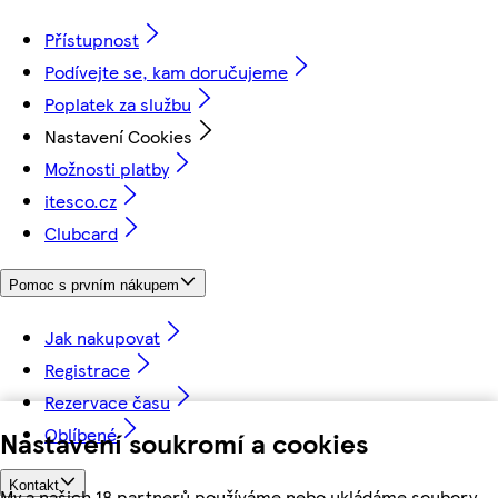
Přístupnost
Podívejte se, kam doručujeme
Poplatek za službu
Nastavení Cookies
Možnosti platby
itesco.cz
Clubcard
Pomoc s prvním nákupem
Jak nakupovat
Registrace
Rezervace času
Oblíbené
Nastavení soukromí a cookies
Kontakt
My a našich 18 partnerů používáme nebo ukládáme soubory