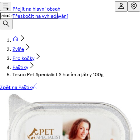
Přejít na hlavní obsah
Přeskočit na vyhledávání
Zvíře
Pro kočky
Paštiky
Tesco Pet Specialist S husím a játry 100g
Zpět na Paštiky