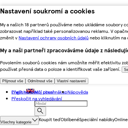
Nastavení soukromí a cookies
My a našich 18 partnerů používáme nebo ukládáme soubory coo
zobrazovat například také personalizovanou reklamu. V opačn
změnit v
Nastavení ochrany osobních údajů
nebo kliknutím na 
My a naši partneři zpracováváme údaje z následuj
Povolením souborů cookies nám umožníte měřit efektivitu zobr
používat přesná data o poloze a identifikovat vaše zařízení.
Se
Přijmout vše
Odmítnout vše
Vlastní nastavení
Přejít na hlavní obsah
English
Můj první nákup
Nápověda
Přeskočit na vyhledávání
Koupit teď
Oblíbené
Speciální nabídky
Online
Všechny kategorie