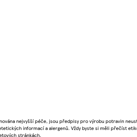
nována nejvyšší péče, jsou předpisy pro výrobu potravin neust
etetických informací a alergenů. Vždy byste si měli přečíst eti
etových stránkách.