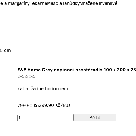
e a margaríny
Pekárna
Maso a lahůdky
Mražené
Trvanlivé
25 cm
F&F Home Grey napínací prostěradlo 100 x 200 x 2
Zatím žádné hodnocení
299,90 Kč/kus
299,90 Kč
Přidat