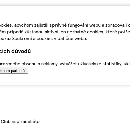
kies, abychom zajistili správné fungování webu a zpracovali 
ém případě zůstanou aktivní jen nezbytné cookies, které pot
odkaz Soukromí a cookies v patičce webu.
ících důvodů
azeného obsahu a reklamy, vytvářet uživatelské statistiky, uk
znam partnerů.
 Club
Inspirace
Léto