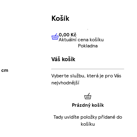
Košík
0,00 Kč
Aktuální cena košíku
0,00 Kč
Aktuální cena košíku
Pokladna
Váš košík
5 cm
Vyberte službu, která je pro Vás
nejvhodnější
Prázdný košík
Tady uvidíte položky přidané do
košíku