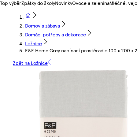
Top výběr
Zpátky do školy
Novinky
Ovoce a zelenina
Mléčné, vejc
Domov a zábava
Domácí potřeby a dekorace
Ložnice
F&F Home Grey napínací prostěradlo 100 x 200 x 
Zpět na Ložnice