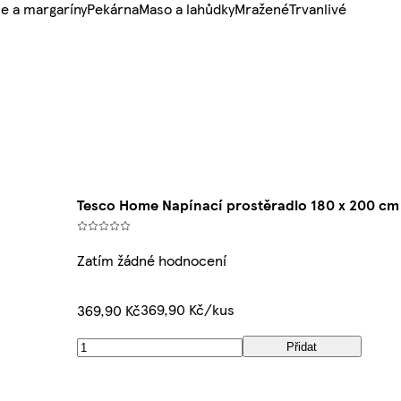
e a margaríny
Pekárna
Maso a lahůdky
Mražené
Trvanlivé
Tesco Home Napínací prostěradlo 180 x 200 cm
Zatím žádné hodnocení
369,90 Kč/kus
369,90 Kč
Přidat