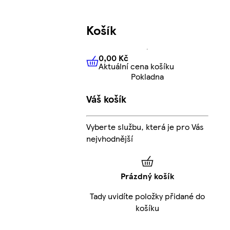
Košík
0,00 Kč
Aktuální cena košíku
0,00 Kč
Aktuální cena košíku
Pokladna
Váš košík
Vyberte službu, která je pro Vás
nejvhodnější
Prázdný košík
Tady uvidíte položky přidané do
košíku