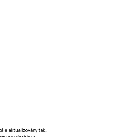
ále aktualizovány tak,
ketu na výrobku a