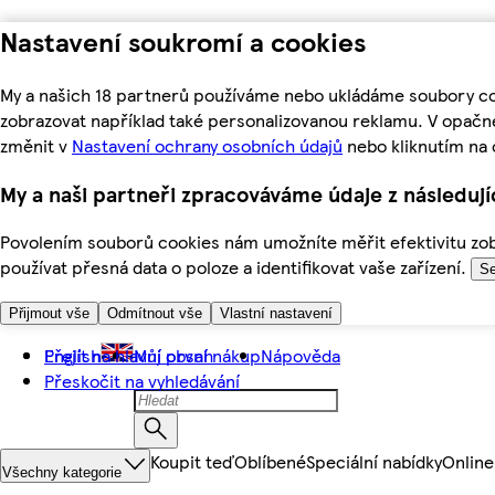
Nastavení soukromí a cookies
My a našich 18 partnerů používáme nebo ukládáme soubory coo
zobrazovat například také personalizovanou reklamu. V opačn
změnit v
Nastavení ochrany osobních údajů
nebo kliknutím na 
My a naši partneři zpracováváme údaje z následuj
Povolením souborů cookies nám umožníte měřit efektivitu zobr
používat přesná data o poloze a identifikovat vaše zařízení.
Se
Přijmout vše
Odmítnout vše
Vlastní nastavení
Přejít na hlavní obsah
English
Můj první nákup
Nápověda
Přeskočit na vyhledávání
Koupit teď
Oblíbené
Speciální nabídky
Online
Všechny kategorie