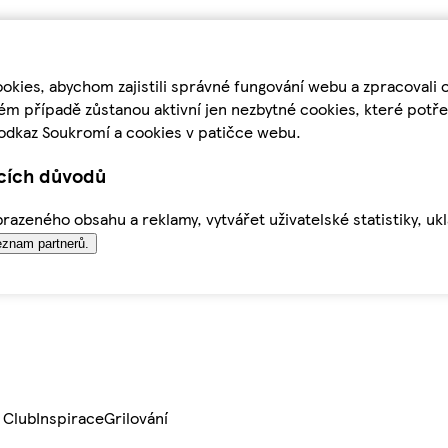
kies, abychom zajistili správné fungování webu a zpracovali 
ém případě zůstanou aktivní jen nezbytné cookies, které pot
odkaz Soukromí a cookies v patičce webu.
ících důvodů
azeného obsahu a reklamy, vytvářet uživatelské statistiky, uk
znam partnerů.
 Club
Inspirace
Grilování