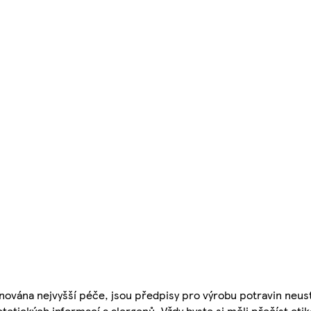
nována nejvyšší péče, jsou předpisy pro výrobu potravin neust
etetických informací a alergenů. Vždy byste si měli přečíst eti