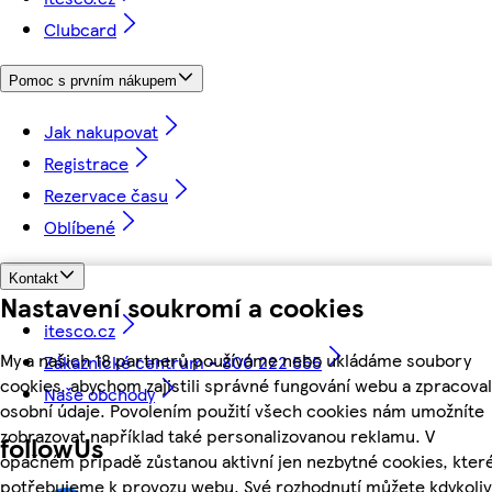
Clubcard
Pomoc s prvním nákupem
Jak nakupovat
Registrace
Rezervace času
Oblíbené
Kontakt
Nastavení soukromí a cookies
itesco.cz
My a našich 18 partnerů používáme nebo ukládáme soubory
Zákaznické centrum - 800 222 555
cookies, abychom zajistili správné fungování webu a zpracoval
Naše obchody
osobní údaje. Povolením použití všech cookies nám umožníte
zobrazovat například také personalizovanou reklamu. V
followUs
opačném případě zůstanou aktivní jen nezbytné cookies, kter
potřebujeme k provozu webu. Své rozhodnutí můžete kdykoliv