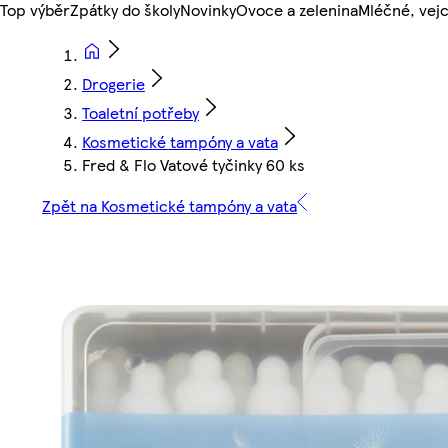
Top výběr
Zpátky do školy
Novinky
Ovoce a zelenina
Mléčné, vejc
Drogerie
Toaletní potřeby
Kosmetické tampóny a vata
Fred & Flo Vatové tyčinky 60 ks
Zpět na Kosmetické tampóny a vata