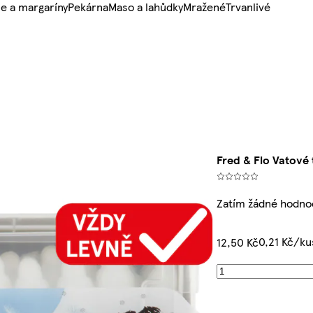
e a margaríny
Pekárna
Maso a lahůdky
Mražené
Trvanlivé
Fred & Flo Vatové 
Zatím žádné hodno
0,21 Kč/ku
12,50 Kč