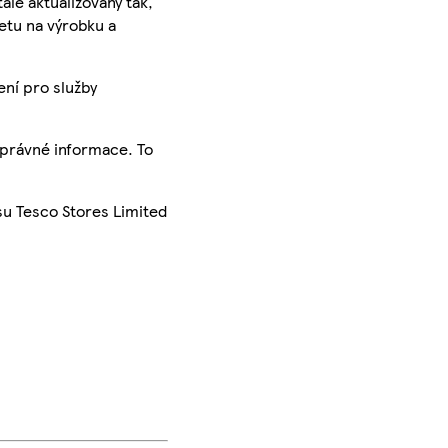
ále aktualizovány tak,
ketu na výrobku a
ení pro služby
správné informace. To
su Tesco Stores Limited