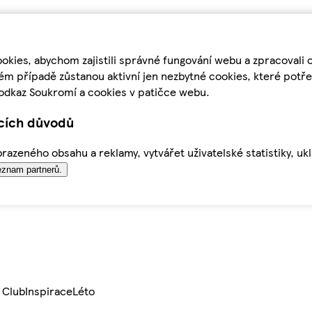
kies, abychom zajistili správné fungování webu a zpracovali 
ém případě zůstanou aktivní jen nezbytné cookies, které pot
odkaz Soukromí a cookies v patičce webu.
ících důvodů
azeného obsahu a reklamy, vytvářet uživatelské statistiky, uk
znam partnerů.
 Club
Inspirace
Léto