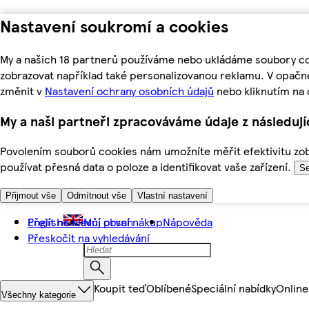
Nastavení soukromí a cookies
My a našich 18 partnerů používáme nebo ukládáme soubory coo
zobrazovat například také personalizovanou reklamu. V opačn
změnit v
Nastavení ochrany osobních údajů
nebo kliknutím na 
My a naši partneři zpracováváme údaje z následuj
Povolením souborů cookies nám umožníte měřit efektivitu zobr
používat přesná data o poloze a identifikovat vaše zařízení.
Se
Přijmout vše
Odmítnout vše
Vlastní nastavení
Přejít na hlavní obsah
English
Můj první nákup
Nápověda
Přeskočit na vyhledávání
Koupit teď
Oblíbené
Speciální nabídky
Online
Všechny kategorie