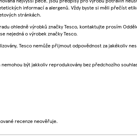
nována nejvyšší péče, jsou předpisy pro výrobu potravin neust
etetických informací a alergenů. Vždy byste si měli přečíst eti
etových stránkách.
 radu ohledně výrobků značky Tesco, kontaktujte prosím Odděl
se nejedná o výrobek značky Tesco.
ualizovány, Tesco nemůže přijmout odpovědnost za jakékoliv ne
a nemohou být jakkoliv reprodukovány bez předchozího souhla
ikované recenze neověřuje.