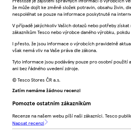
Přestože je zajištění správných informací o výrobcích vě
že může dojít ke změně složek potravin, obsahu živin, di
nespoléhat se pouze na informace poskytnuté na intern
V případě jakýchkoliv Vašich dotazů nebo potřeby získat
zákazníkům Tesco nebo výrobce daného výrobku, pokdu 
I přesto, že jsou informace o výrobcích pravidelně akt
však nemá vliv na Vaše práva dle zákona.
Tyto informace jsou podávány pouze pro osobní použití 
ani bez řádného uvedení zdroje.
© Tesco Stores ČR a.s.
Zatím nemáme žádnou recenzi
Pomozte ostatním zákazníkům
Recenze na našem webu píší naši zákazníci. Tesco publ
Napsat recenzi