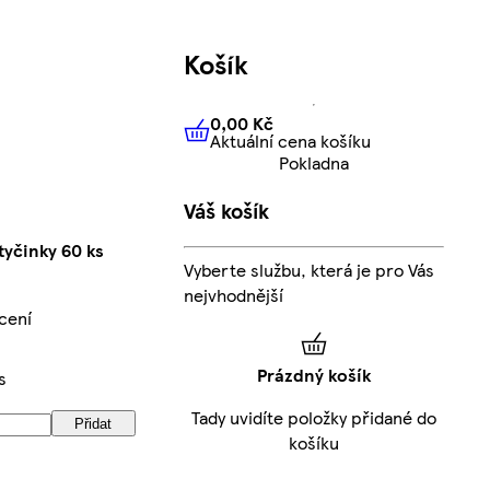
Košík
0,00 Kč
Aktuální cena košíku
0,00 Kč
Aktuální cena košíku
Pokladna
Váš košík
tyčinky 60 ks
Vyberte službu, která je pro Vás
nejvhodnější
cení
Prázdný košík
s
Tady uvidíte položky přidané do
Přidat
košíku