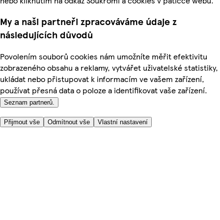
nebo kliknutím na odkaz Soukromí a cookies v patičce webu.
My a naši partneři zpracováváme údaje z
následujících důvodů
Povolením souborů cookies nám umožníte měřit efektivitu
zobrazeného obsahu a reklamy, vytvářet uživatelské statistiky,
ukládat nebo přistupovat k informacím ve vašem zařízení,
používat přesná data o poloze a identifikovat vaše zařízení.
Seznam partnerů.
Přijmout vše
Odmítnout vše
Vlastní nastavení
Užitečné odkazy
Cena