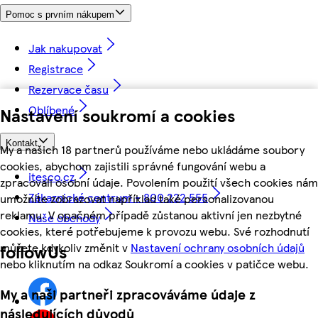
Pomoc s prvním nákupem
Jak nakupovat
Registrace
Rezervace času
Oblíbené
Nastavení soukromí a cookies
Kontakt
My a našich 18 partnerů používáme nebo ukládáme soubory
cookies, abychom zajistili správné fungování webu a
itesco.cz
zpracovali osobní údaje. Povolením použití všech cookies nám
Zákaznické centrum - 800 222 555
umožníte zobrazovat například také personalizovanou
reklamu. V opačném případě zůstanou aktivní jen nezbytné
Naše obchody
cookies, které potřebujeme k provozu webu. Své rozhodnutí
můžete kdykoliv změnit v
Nastavení ochrany osobních údajů
followUs
nebo kliknutím na odkaz Soukromí a cookies v patičce webu.
My a naši partneři zpracováváme údaje z
následujících důvodů