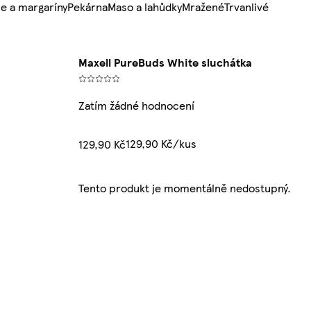
e a margaríny
Pekárna
Maso a lahůdky
Mražené
Trvanlivé
Maxell PureBuds White sluchátka
Zatím žádné hodnocení
129,90 Kč/kus
129,90 Kč
Tento produkt je momentálně nedostupný.