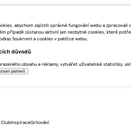
kies, abychom zajistili správné fungování webu a zpracovali 
ém případě zůstanou aktivní jen nezbytné cookies, které pot
odkaz Soukromí a cookies v patičce webu.
ících důvodů
azeného obsahu a reklamy, vytvářet uživatelské statistiky, uk
znam partnerů.
 Club
Inspirace
Grilování