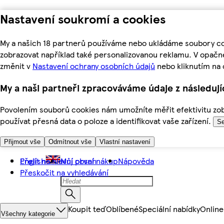
Nastavení soukromí a cookies
My a našich 18 partnerů používáme nebo ukládáme soubory coo
zobrazovat například také personalizovanou reklamu. V opačn
změnit v
Nastavení ochrany osobních údajů
nebo kliknutím na 
My a naši partneři zpracováváme údaje z následuj
Povolením souborů cookies nám umožníte měřit efektivitu zobr
používat přesná data o poloze a identifikovat vaše zařízení.
Se
Přijmout vše
Odmítnout vše
Vlastní nastavení
Přejít na hlavní obsah
English
Můj první nákup
Nápověda
Přeskočit na vyhledávání
Koupit teď
Oblíbené
Speciální nabídky
Online
Všechny kategorie