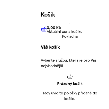
Košík
0,00 Kč
Aktuální cena košíku
0,00 Kč
Aktuální cena košíku
Pokladna
Váš košík
Vyberte službu, která je pro Vás
nejvhodnější
Prázdný košík
Tady uvidíte položky přidané do
košíku