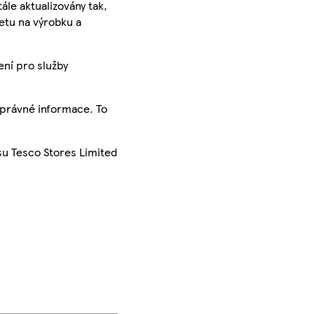
ále aktualizovány tak,
ketu na výrobku a
ení pro služby
správné informace. To
su Tesco Stores Limited