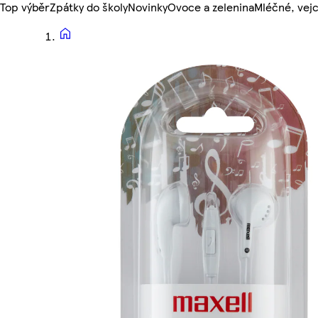
Top výběr
Zpátky do školy
Novinky
Ovoce a zelenina
Mléčné, vejc