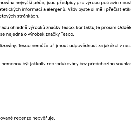
nována nejvyšší péče, jsou předpisy pro výrobu potravin neust
etetických informací a alergenů. Vždy byste si měli přečíst eti
etových stránkách.
 radu ohledně výrobků značky Tesco, kontaktujte prosím Odděl
se nejedná o výrobek značky Tesco.
ualizovány, Tesco nemůže přijmout odpovědnost za jakékoliv ne
a nemohou být jakkoliv reprodukovány bez předchozího souhla
ikované recenze neověřuje.