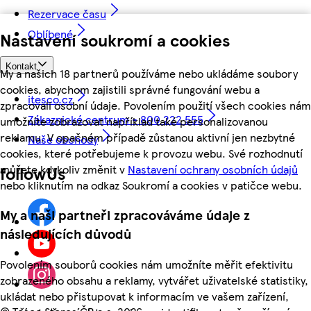
Rezervace času
Oblíbené
Nastavení soukromí a cookies
Kontakt
My a našich 18 partnerů používáme nebo ukládáme soubory
cookies, abychom zajistili správné fungování webu a
itesco.cz
zpracovali osobní údaje. Povolením použití všech cookies nám
Zákaznické centrum - 800 222 555
umožníte zobrazovat například také personalizovanou
reklamu. V opačném případě zůstanou aktivní jen nezbytné
Naše obchody
cookies, které potřebujeme k provozu webu. Své rozhodnutí
můžete kdykoliv změnit v
Nastavení ochrany osobních údajů
followUs
nebo kliknutím na odkaz Soukromí a cookies v patičce webu.
My a naši partneři zpracováváme údaje z
následujících důvodů
Povolením souborů cookies nám umožníte měřit efektivitu
zobrazeného obsahu a reklamy, vytvářet uživatelské statistiky,
ukládat nebo přistupovat k informacím ve vašem zařízení,