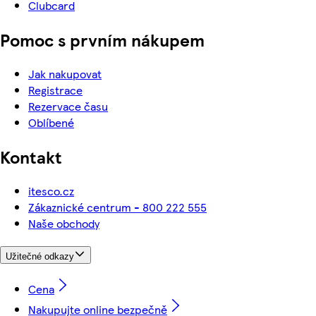
Clubcard
Pomoc s prvním nákupem
Jak nakupovat
Registrace
Rezervace času
Oblíbené
Kontakt
itesco.cz
Zákaznické centrum - 800 222 555
Naše obchody
Užitečné odkazy
Cena
Nakupujte online bezpečně