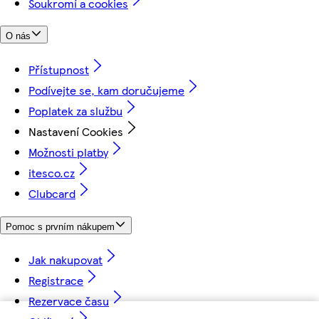
Soukromí a cookies
O nás
Přístupnost
Podívejte se, kam doručujeme
Poplatek za službu
Nastavení Cookies
Možnosti platby
itesco.cz
Clubcard
Pomoc s prvním nákupem
Jak nakupovat
Registrace
Rezervace času