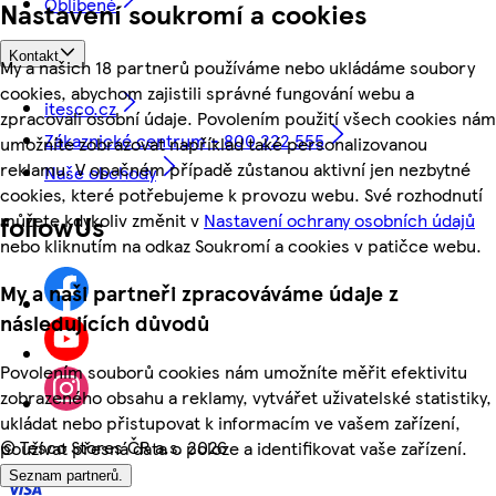
Oblíbené
Nastavení soukromí a cookies
Kontakt
My a našich 18 partnerů používáme nebo ukládáme soubory
cookies, abychom zajistili správné fungování webu a
itesco.cz
zpracovali osobní údaje. Povolením použití všech cookies nám
Zákaznické centrum - 800 222 555
umožníte zobrazovat například také personalizovanou
reklamu. V opačném případě zůstanou aktivní jen nezbytné
Naše obchody
cookies, které potřebujeme k provozu webu. Své rozhodnutí
můžete kdykoliv změnit v
Nastavení ochrany osobních údajů
followUs
nebo kliknutím na odkaz Soukromí a cookies v patičce webu.
My a naši partneři zpracováváme údaje z
následujících důvodů
Povolením souborů cookies nám umožníte měřit efektivitu
zobrazeného obsahu a reklamy, vytvářet uživatelské statistiky,
ukládat nebo přistupovat k informacím ve vašem zařízení,
©
Tesco Stores ČR a.s. 2026
používat přesná data o poloze a identifikovat vaše zařízení.
Seznam partnerů.