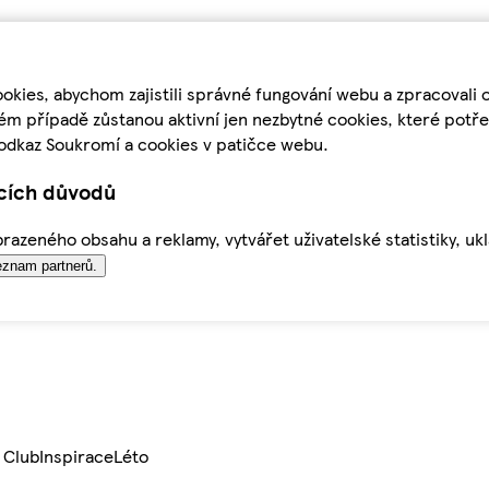
kies, abychom zajistili správné fungování webu a zpracovali 
ém případě zůstanou aktivní jen nezbytné cookies, které pot
odkaz Soukromí a cookies v patičce webu.
ících důvodů
azeného obsahu a reklamy, vytvářet uživatelské statistiky, uk
znam partnerů.
 Club
Inspirace
Léto