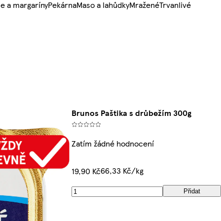
e a margaríny
Pekárna
Maso a lahůdky
Mražené
Trvanlivé
Brunos Paštika s drůbežím 300g
Zatím žádné hodnocení
66,33 Kč/kg
19,90 Kč
Přidat