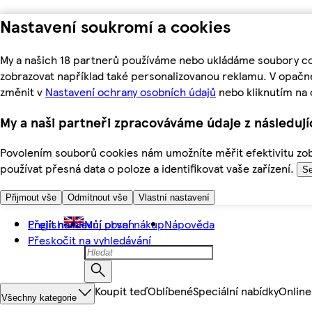
Nastavení soukromí a cookies
My a našich 18 partnerů používáme nebo ukládáme soubory coo
zobrazovat například také personalizovanou reklamu. V opačn
změnit v
Nastavení ochrany osobních údajů
nebo kliknutím na 
My a naši partneři zpracováváme údaje z následuj
Povolením souborů cookies nám umožníte měřit efektivitu zobr
používat přesná data o poloze a identifikovat vaše zařízení.
Se
Přijmout vše
Odmítnout vše
Vlastní nastavení
Přejít na hlavní obsah
English
Můj první nákup
Nápověda
Přeskočit na vyhledávání
Koupit teď
Oblíbené
Speciální nabídky
Online
Všechny kategorie