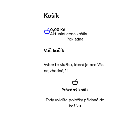
Košík
0,00 Kč
Aktuální cena košíku
0,00 Kč
Aktuální cena košíku
Pokladna
Váš košík
Vyberte službu, která je pro Vás
nejvhodnější
Prázdný košík
Tady uvidíte položky přidané do
košíku