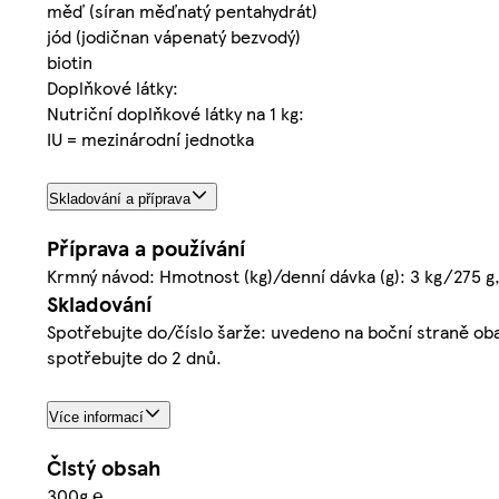
měď (síran měďnatý pentahydrát)
jód (jodičnan vápenatý bezvodý)
biotin
Doplňkové látky:
Nutriční doplňkové látky na 1 kg:
IU = mezinárodní jednotka
Skladování a příprava
Příprava a používání
Krmný návod: Hmotnost (kg)/denní dávka (g): 3 kg/275 g,
Skladování
Spotřebujte do/číslo šarže: uvedeno na boční straně obal
spotřebujte do 2 dnů.
Více informací
Čistý obsah
300g ℮