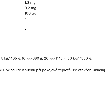
1,2 mg
0,2 mg
100 µg
-
-
-
 5 kg/405 g, 10 kg/680 g, 20 kg/1145 g, 30 kg/ 1550 g.
u. Skladujte v suchu při pokojové teplotě. Po otevření skladuj