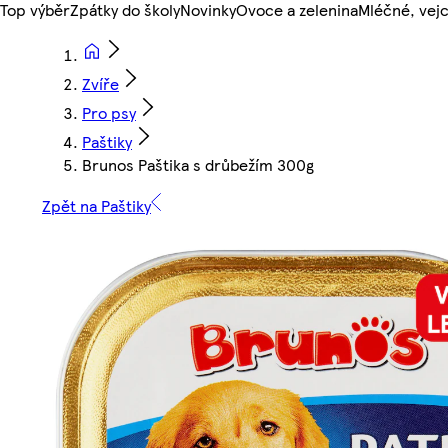
Top výběr
Zpátky do školy
Novinky
Ovoce a zelenina
Mléčné, vejc
Zvíře
Pro psy
Paštiky
Brunos Paštika s drůbežím 300g
Zpět na Paštiky