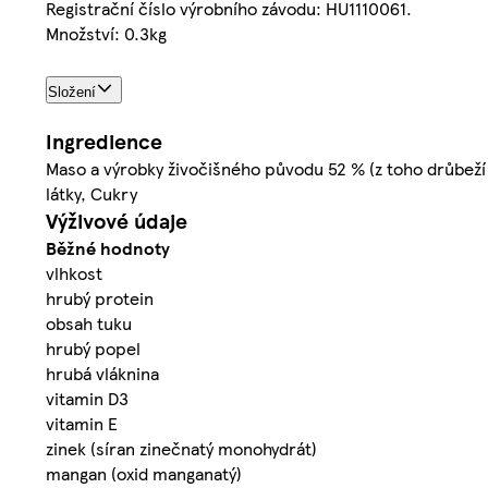
Registrační číslo výrobního závodu: HU1110061.
Množství: 0.3kg
Složení
Ingredience
Maso a výrobky živočišného původu 52 % (z toho drůbeží 4
látky, Cukry
Výživové údaje
Běžné hodnoty
vlhkost
hrubý protein
obsah tuku
hrubý popel
hrubá vláknina
vitamin D3
vitamin E
zinek (síran zinečnatý monohydrát)
mangan (oxid manganatý)