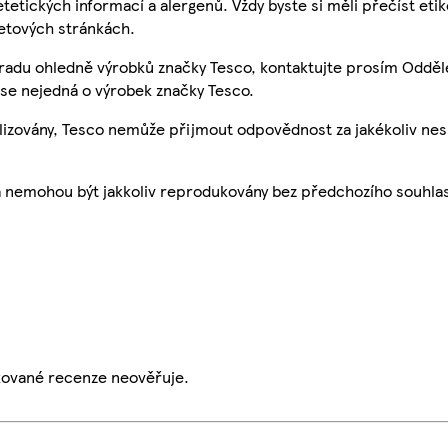
etetických informací a alergenů. Vždy byste si měli přečíst eti
etových stránkách.
 radu ohledně výrobků značky Tesco, kontaktujte prosím Odděl
se nejedná o výrobek značky Tesco.
ualizovány, Tesco nemůže přijmout odpovědnost za jakékoliv ne
a nemohou být jakkoliv reprodukovány bez předchozího souhla
ikované recenze neověřuje.