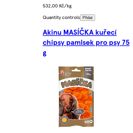
532,00 Kč/kg
Quantity controls
Přidat
Akinu MASÍČKA kuřecí
chipsy pamlsek pro psy 75
g