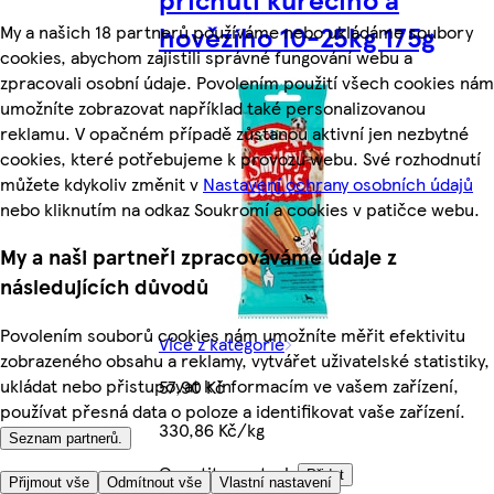
hovězího 10-25kg 175g
My a našich 18 partnerů používáme nebo ukládáme soubory
cookies, abychom zajistili správné fungování webu a
zpracovali osobní údaje. Povolením použití všech cookies nám
umožníte zobrazovat například také personalizovanou
reklamu. V opačném případě zůstanou aktivní jen nezbytné
cookies, které potřebujeme k provozu webu. Své rozhodnutí
můžete kdykoliv změnit v
Nastavení ochrany osobních údajů
nebo kliknutím na odkaz Soukromí a cookies v patičce webu.
My a naši partneři zpracováváme údaje z
následujících důvodů
Povolením souborů cookies nám umožníte měřit efektivitu
Více z kategorie
zobrazeného obsahu a reklamy, vytvářet uživatelské statistiky,
ukládat nebo přistupovat k informacím ve vašem zařízení,
57,90 Kč
používat přesná data o poloze a identifikovat vaše zařízení.
330,86 Kč/kg
Seznam partnerů.
Quantity controls
Přidat
Přijmout vše
Odmítnout vše
Vlastní nastavení