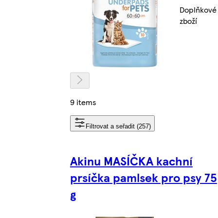
Doplňkové
zboží
9 items
Filtrovat a seřadit (257)
Akinu MASÍČKA kachní
prsíčka pamlsek pro psy 75
g