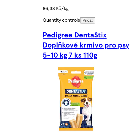
86,33 Kč/kg
Quantity controls
Přidat
Pedigree DentaStix
Doplňkové krmivo pro psy
5-10 kg 7 ks 110g