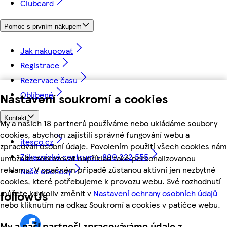
Clubcard
Pomoc s prvním nákupem
Jak nakupovat
Registrace
Rezervace času
Oblíbené
Nastavení soukromí a cookies
Kontakt
My a našich 18 partnerů používáme nebo ukládáme soubory
cookies, abychom zajistili správné fungování webu a
itesco.cz
zpracovali osobní údaje. Povolením použití všech cookies nám
Zákaznické centrum - 800 222 555
umožníte zobrazovat například také personalizovanou
reklamu. V opačném případě zůstanou aktivní jen nezbytné
Naše obchody
cookies, které potřebujeme k provozu webu. Své rozhodnutí
můžete kdykoliv změnit v
Nastavení ochrany osobních údajů
followUs
nebo kliknutím na odkaz Soukromí a cookies v patičce webu.
My a naši partneři zpracováváme údaje z