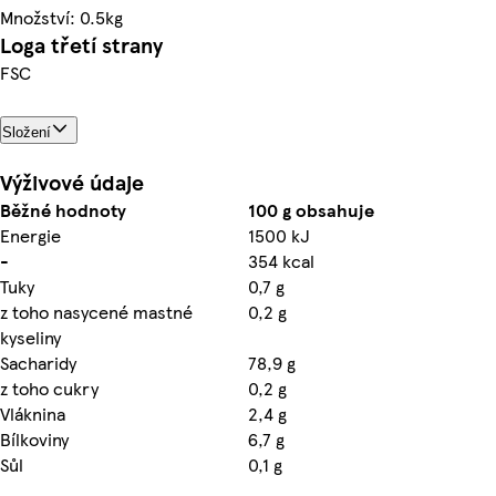
Množství: 0.5kg
Loga třetí strany
FSC
Složení
Výživové údaje
Běžné hodnoty
100 g obsahuje
Energie
1500 kJ
-
354 kcal
Tuky
0,7 g
z toho nasycené mastné
0,2 g
kyseliny
Sacharidy
78,9 g
z toho cukry
0,2 g
Vláknina
2,4 g
Bílkoviny
6,7 g
Sůl
0,1 g