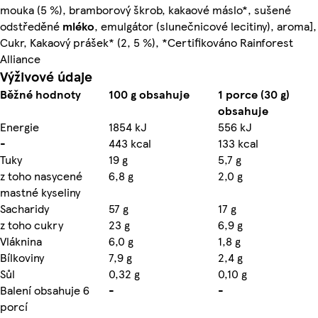
mouka (5 %), bramborový škrob, kakaové máslo*, sušené
odstředěné
mléko
, emulgátor (slunečnicové lecitiny), aroma],
Cukr, Kakaový prášek* (2, 5 %), *Certifikováno Rainforest
Alliance
Výživové údaje
Běžné hodnoty
100 g obsahuje
1 porce (30 g)
obsahuje
Energie
1854 kJ
556 kJ
-
443 kcal
133 kcal
Tuky
19 g
5,7 g
z toho nasycené
6,8 g
2,0 g
mastné kyseliny
Sacharidy
57 g
17 g
z toho cukry
23 g
6,9 g
Vláknina
6,0 g
1,8 g
Bílkoviny
7,9 g
2,4 g
Sůl
0,32 g
0,10 g
Balení obsahuje 6
-
-
porcí