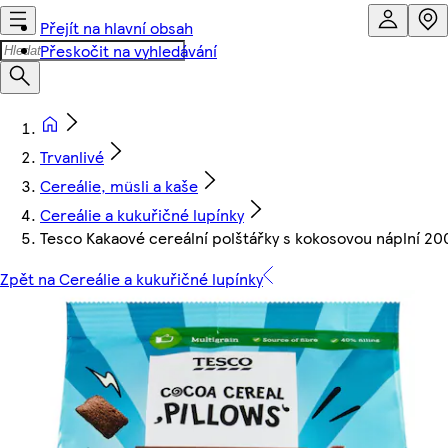
Přejít na hlavní obsah
Přeskočit na vyhledávání
Trvanlivé
Cereálie, müsli a kaše
Cereálie a kukuřičné lupínky
Tesco Kakaové cereální polštářky s kokosovou náplní 20
Zpět na Cereálie a kukuřičné lupínky