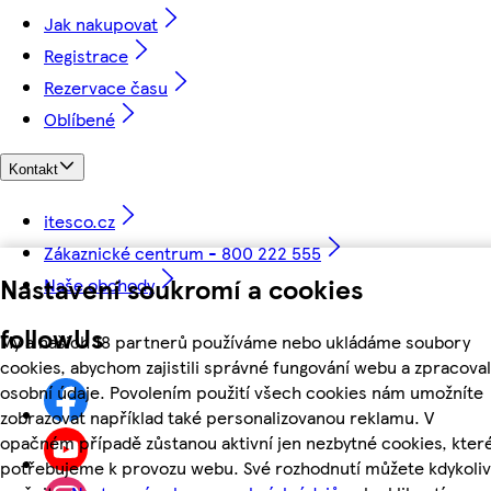
Jak nakupovat
Registrace
Rezervace času
Oblíbené
Kontakt
itesco.cz
Zákaznické centrum - 800 222 555
Nastavení soukromí a cookies
Naše obchody
followUs
My a našich 18 partnerů používáme nebo ukládáme soubory
cookies, abychom zajistili správné fungování webu a zpracoval
osobní údaje. Povolením použití všech cookies nám umožníte
zobrazovat například také personalizovanou reklamu. V
opačném případě zůstanou aktivní jen nezbytné cookies, kter
potřebujeme k provozu webu. Své rozhodnutí můžete kdykoliv