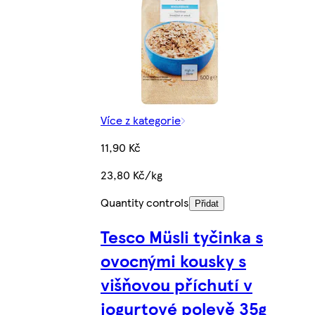
Více z kategorie
11,90 Kč
23,80 Kč/kg
Quantity controls
Přidat
Tesco Müsli tyčinka s
ovocnými kousky s
višňovou příchutí v
jogurtové polevě 35g