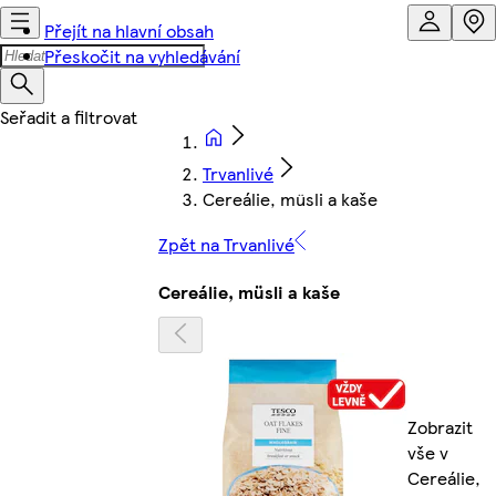
Přejít na hlavní obsah
Přeskočit na vyhledávání
Trvanlivé
Cereálie, müsli a kaše
Zpět na Trvanlivé
Cereálie, müsli a kaše
Zobrazit
vše v
Cereálie,