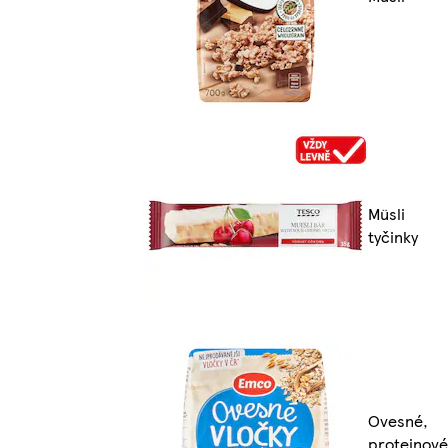
Müsli
tyčinky
Ovesné,
proteinové