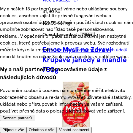
My a našich 18 partnerů používáme nebo ukládáme soubory
31,90 Kč
cookies, abychom zajistili správné fungování webu a
zpracovali osobní údaje. Povolením použití všech cookies nám
159,50 Kč/kg
umožníte zobrazovat například také personalizovanou
Quantity controls
reklamu. V opačném případě zůstanou aktivní jen nezbytné
Přidat
cookies, které potřebujeme k provozu webu. Své rozhodnutí
Emco Mysli na Zdraví
můžete kdykoliv změnit v
Nastavení ochrany osobních údajů
nebo kliknutím na odkaz Soukromí a cookies v patičce webu.
Křupavé jahody a mandle
750g
My a naši partneři zpracováváme údaje z
následujících důvodů
Povolením souborů cookies nám umožníte měřit efektivitu
zobrazeného obsahu a reklamy, vytvářet uživatelské statistiky,
ukládat nebo přistupovat k informacím ve vašem zařízení,
používat přesná data o poloze a identifikovat vaše zařízení.
Seznam partnerů.
Přijmout vše
Odmítnout vše
Vlastní nastavení