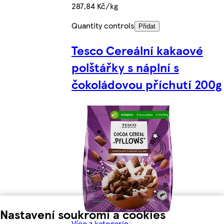
287,84 Kč/kg
Quantity controls
Přidat
Tesco Cereální kakaové
polštářky s náplní s
čokoládovou příchutí 200g
Nastavení soukromí a cookies
Více z kategorie