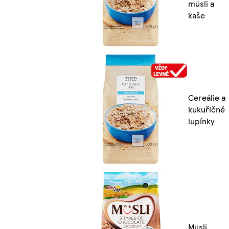
müsli a
kaše
Cereálie a
kukuřičné
lupínky
Müsli