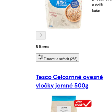
a další
kaše
5 items
Filtrovat a seřadit (285)
Tesco Celozrnné ovesné
vločky jemné 500g