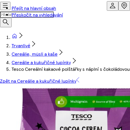
Přejít na hlavní obsah
Přeskočit na vyhledávání
Trvanlivé
Cereálie, müsli a kaše
Cereálie a kukuřičné lupínky
Tesco Cereální kakaové polštářky s náplní s čokoládovou
Zpět na Cereálie a kukuřičné lupínky