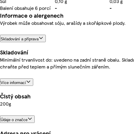
Sůl
0,10 g
0,03 g
Balení obsahuje 6 porcí
-
-
Informace o alergenech
Výrobek může obsahovat sóju, arašídy a skořápkové plody.
Skladování a příprava
Skladování
Minimální trvanlivost do: uvedeno na zadní straně obalu. Sklad
chraňte před teplem a přímým slunečním zářením.
Více informací
Čistý obsah
200g
Údaje o značce
Adresa pro vrácení