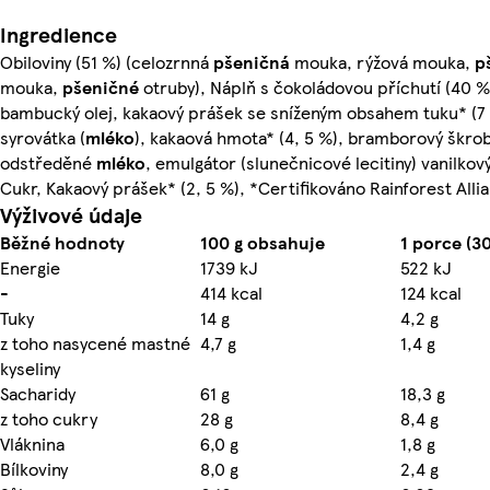
Ingredience
Obiloviny (51 %) (celozrnná
pšeničná
mouka, rýžová mouka,
p
mouka,
pšeničné
otruby), Náplň s čokoládovou příchutí (40 %)
bambucký olej, kakaový prášek se sníženým obsahem tuku* (7
syrovátka (
mléko
), kakaová hmota* (4, 5 %), bramborový škro
odstředěné
mléko
, emulgátor (slunečnicové lecitiny) vanilkový
Cukr, Kakaový prášek* (2, 5 %), *Certifikováno Rainforest Alli
Výživové údaje
Běžné hodnoty
100 g obsahuje
1 porce (3
Energie
1739 kJ
522 kJ
-
414 kcal
124 kcal
Tuky
14 g
4,2 g
z toho nasycené mastné
4,7 g
1,4 g
kyseliny
Sacharidy
61 g
18,3 g
z toho cukry
28 g
8,4 g
Vláknina
6,0 g
1,8 g
Bílkoviny
8,0 g
2,4 g