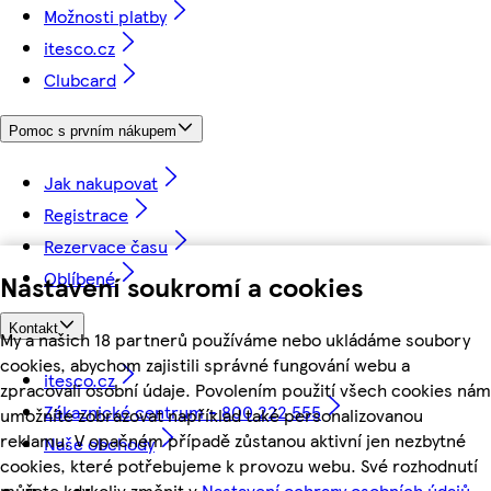
Možnosti platby
itesco.cz
Clubcard
Pomoc s prvním nákupem
Jak nakupovat
Registrace
Rezervace času
Oblíbené
Nastavení soukromí a cookies
Kontakt
My a našich 18 partnerů používáme nebo ukládáme soubory
cookies, abychom zajistili správné fungování webu a
itesco.cz
zpracovali osobní údaje. Povolením použití všech cookies nám
Zákaznické centrum - 800 222 555
umožníte zobrazovat například také personalizovanou
reklamu. V opačném případě zůstanou aktivní jen nezbytné
Naše obchody
cookies, které potřebujeme k provozu webu. Své rozhodnutí
můžete kdykoliv změnit v
Nastavení ochrany osobních údajů