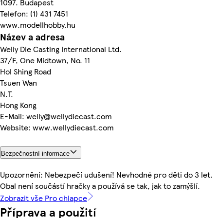
1097. Budapest
Telefon: (1) 431 7451
www.modellhobby.hu
Název a adresa
Welly Die Casting International Ltd.
37/F, One Midtown, No. 11
Hol Shing Road
Tsuen Wan
N.T.
Hong Kong
E-Mail: welly@wellydiecast.com
Website: www.wellydiecast.com
Bezpečnostní informace
Upozornění: Nebezpečí udušení! Nevhodné pro děti do 3 let.
Obal není součástí hračky a používá se tak, jak to zamýšlí.
Zobrazit vše Pro chlapce
Příprava a použití