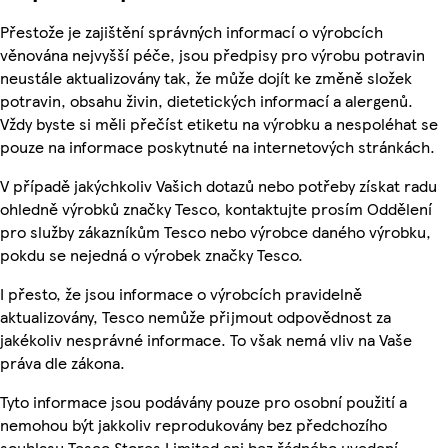
Přestože je zajištění správných informací o výrobcích
věnována nejvyšší péče, jsou předpisy pro výrobu potravin
neustále aktualizovány tak, že může dojít ke změně složek
potravin, obsahu živin, dietetických informací a alergenů.
Vždy byste si měli přečíst etiketu na výrobku a nespoléhat se
pouze na informace poskytnuté na internetových stránkách.
V případě jakýchkoliv Vašich dotazů nebo potřeby získat radu
ohledně výrobků značky Tesco, kontaktujte prosím Oddělení
pro služby zákazníkům Tesco nebo výrobce daného výrobku,
pokdu se nejedná o výrobek značky Tesco.
I přesto, že jsou informace o výrobcích pravidelně
aktualizovány, Tesco nemůže přijmout odpovědnost za
jakékoliv nesprávné informace. To však nemá vliv na Vaše
práva dle zákona.
Tyto informace jsou podávány pouze pro osobní použití a
nemohou být jakkoliv reprodukovány bez předchozího
souhlasu Tesco Stores Limited ani bez řádného uvedení