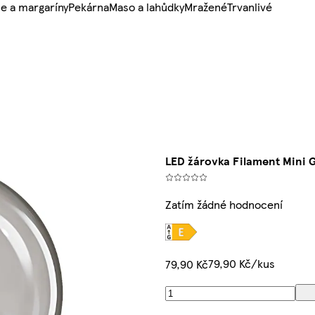
e a margaríny
Pekárna
Maso a lahůdky
Mražené
Trvanlivé
LED žárovka Filament Mini G
Zatím žádné hodnocení
79,90 Kč/kus
79,90 Kč