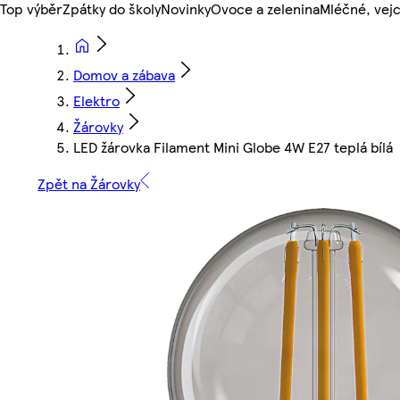
Top výběr
Zpátky do školy
Novinky
Ovoce a zelenina
Mléčné, vejc
Domov a zábava
Elektro
Žárovky
LED žárovka Filament Mini Globe 4W E27 teplá bílá
Zpět na Žárovky