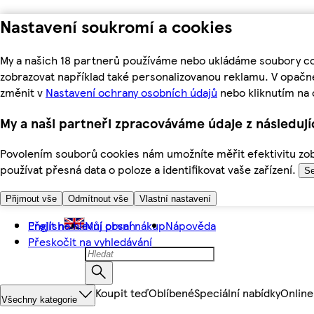
Nastavení soukromí a cookies
My a našich 18 partnerů používáme nebo ukládáme soubory coo
zobrazovat například také personalizovanou reklamu. V opačn
změnit v
Nastavení ochrany osobních údajů
nebo kliknutím na 
My a naši partneři zpracováváme údaje z následuj
Povolením souborů cookies nám umožníte měřit efektivitu zobr
používat přesná data o poloze a identifikovat vaše zařízení.
Se
Přijmout vše
Odmítnout vše
Vlastní nastavení
Přejít na hlavní obsah
English
Můj první nákup
Nápověda
Přeskočit na vyhledávání
Koupit teď
Oblíbené
Speciální nabídky
Online
Všechny kategorie