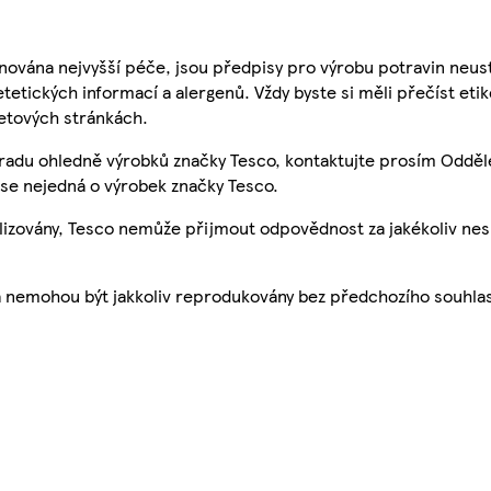
nována nejvyšší péče, jsou předpisy pro výrobu potravin neust
etetických informací a alergenů. Vždy byste si měli přečíst eti
etových stránkách.
 radu ohledně výrobků značky Tesco, kontaktujte prosím Odděl
se nejedná o výrobek značky Tesco.
ualizovány, Tesco nemůže přijmout odpovědnost za jakékoliv ne
a nemohou být jakkoliv reprodukovány bez předchozího souhla