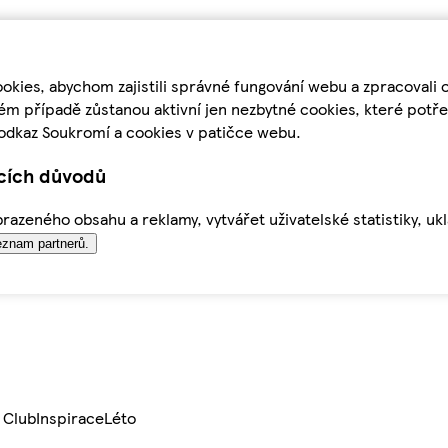
kies, abychom zajistili správné fungování webu a zpracovali 
ém případě zůstanou aktivní jen nezbytné cookies, které pot
odkaz Soukromí a cookies v patičce webu.
ících důvodů
azeného obsahu a reklamy, vytvářet uživatelské statistiky, uk
znam partnerů.
 Club
Inspirace
Léto