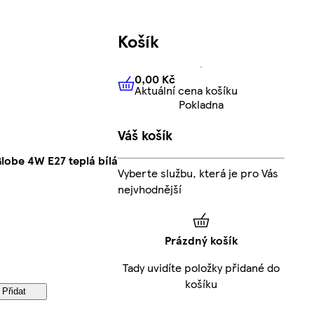
Košík
0,00 Kč
Aktuální cena košíku
0,00 Kč
Aktuální cena košíku
Pokladna
Váš košík
lobe 4W E27 teplá bílá
Vyberte službu, která je pro Vás
nejvhodnější
Prázdný košík
Tady uvidíte položky přidané do
košíku
Přidat