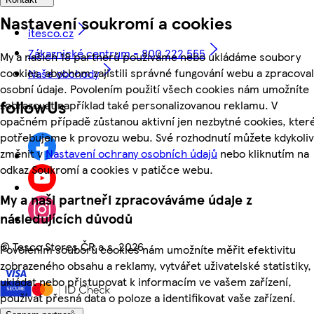
Nastavení soukromí a cookies
itesco.cz
Zákaznické centrum - 800 222 555
My a našich 18 partnerů používáme nebo ukládáme soubory
cookies, abychom zajistili správné fungování webu a zpracoval
Naše obchody
osobní údaje. Povolením použití všech cookies nám umožníte
followUs
zobrazovat například také personalizovanou reklamu. V
opačném případě zůstanou aktivní jen nezbytné cookies, kter
potřebujeme k provozu webu. Své rozhodnutí můžete kdykoliv
změnit v
Nastavení ochrany osobních údajů
nebo kliknutím na
odkaz Soukromí a cookies v patičce webu.
My a naši partneři zpracováváme údaje z
následujících důvodů
©
Tesco Stores ČR a.s. 2026
Povolením souborů cookies nám umožníte měřit efektivitu
zobrazeného obsahu a reklamy, vytvářet uživatelské statistiky,
ukládat nebo přistupovat k informacím ve vašem zařízení,
používat přesná data o poloze a identifikovat vaše zařízení.