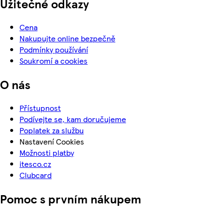
Užitečné odkazy
Cena
Nakupujte online bezpečně
Podmínky používání
Soukromí a cookies
O nás
Přístupnost
Podívejte se, kam doručujeme
Poplatek za službu
Nastavení Cookies
Možnosti platby
itesco.cz
Clubcard
Pomoc s prvním nákupem