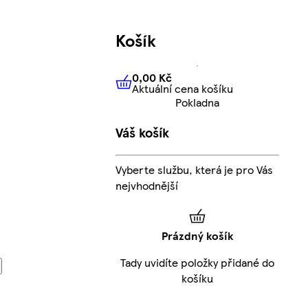
Košík
0,00 Kč
Aktuální cena košíku
0,00 Kč
Aktuální cena košíku
Pokladna
Váš košík
Vyberte službu, která je pro Vás
nejvhodnější
Prázdný košík
Tady uvidíte položky přidané do
košíku