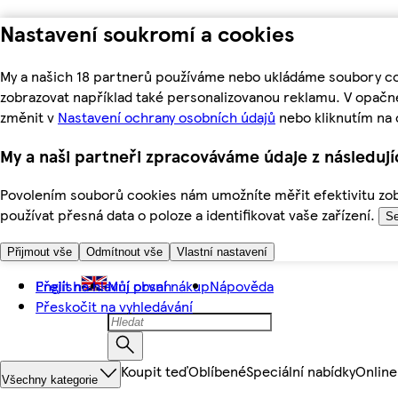
Nastavení soukromí a cookies
My a našich 18 partnerů používáme nebo ukládáme soubory coo
zobrazovat například také personalizovanou reklamu. V opačn
změnit v
Nastavení ochrany osobních údajů
nebo kliknutím na 
My a naši partneři zpracováváme údaje z následuj
Povolením souborů cookies nám umožníte měřit efektivitu zobr
používat přesná data o poloze a identifikovat vaše zařízení.
Se
Přijmout vše
Odmítnout vše
Vlastní nastavení
Přejít na hlavní obsah
English
Můj první nákup
Nápověda
Přeskočit na vyhledávání
Koupit teď
Oblíbené
Speciální nabídky
Online
Všechny kategorie