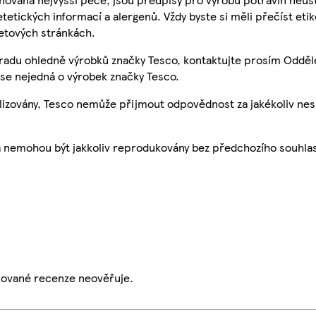
etetických informací a alergenů. Vždy byste si měli přečíst eti
etových stránkách.
 radu ohledně výrobků značky Tesco, kontaktujte prosím Odděl
se nejedná o výrobek značky Tesco.
ualizovány, Tesco nemůže přijmout odpovědnost za jakékoliv ne
a nemohou být jakkoliv reprodukovány bez předchozího souhla
ikované recenze neověřuje.