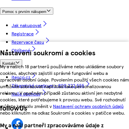
Pomoc s prvním nákupem
Jak nakupovat
Registrace
Rezervace času
Oblíbené
Nastavení soukromí a cookies
Kontakt
My a našich 18 partnerů používáme nebo ukládáme soubory
cookies, abychom zajistili správné fungování webu a
itesco.cz
zpracovali osobní údaje. Povolením použití všech cookies nám
Zákaznické centrum - 800 222 555
umožníte zobrazovat například také personalizovanou
reklamu. V opačném případě zůstanou aktivní jen nezbytné
Naše obchody
cookies, které potřebujeme k provozu webu. Své rozhodnutí
můžete kdykoliv změnit v
Nastavení ochrany osobních údajů
followUs
nebo kliknutím na odkaz Soukromí a cookies v patičce webu.
My a naši partneři zpracováváme údaje z