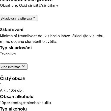
Obsahuje: Oxid siřičitý/siřičitany
Skladování a příprava
Skladování
Minimální trvanlivost do: viz hrdlo láhve. Skladujte v suchu,
mimo dosahu slunečního světla.
Typ skladování
Trvanlivé
Více informací
Čistý obsah
1l
Alk.: 10% obj.
Obsah alkoholu
10percentage-alcohol-suffix
Typ alkoholu