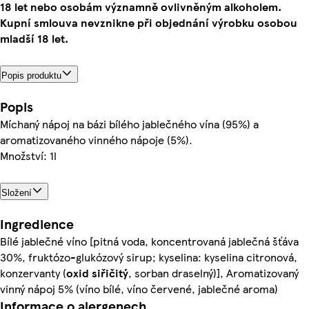
18 let nebo osobám významně ovlivněným alkoholem.
Kupní smlouva nevznikne při objednání výrobku osobou
mladší 18 let.
Popis produktu
Popis
Míchaný nápoj na bázi bílého jablečného vína (95%) a
aromatizovaného vinného nápoje (5%).
Množství: 1l
Složení
Ingredience
Bílé jablečné víno [pitná voda, koncentrovaná jablečná šťáva
30%, fruktózo-glukózový sirup; kyselina: kyselina citronová,
konzervanty (
oxid siřičitý
, sorban draselný)], Aromatizovaný
vinný nápoj 5% (víno bílé, víno červené, jablečné aroma)
Informace o alergenech