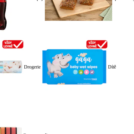
Drogerie
Dítě