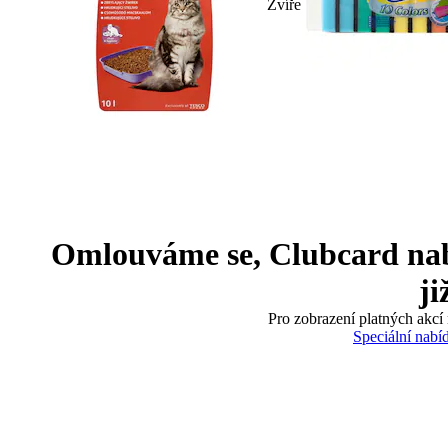
Zvíře
Omlouváme se, Clubcard nabíd
ji
Pro zobrazení platných akcí 
Speciální nabí