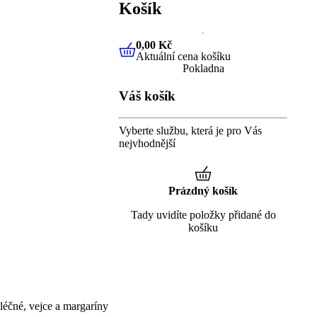
Košík
0,00 Kč
Aktuální cena košíku
0,00 Kč
Aktuální cena košíku
Pokladna
Váš košík
Vyberte službu, která je pro Vás
nejvhodnější
Prázdný košík
Tady uvidíte položky přidané do
košíku
éčné, vejce a margaríny