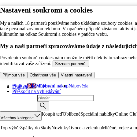
Nastavení soukromí a cookies
My a našich 18 partnerů používáme nebo ukládáme soubory cookies, ab
také personalizovanou reklamu. V opačném případě zůstanou aktivní j
kliknutím na odkaz Soukromí a cookies v patičce webu.
My a naši partneři zpracováváme údaje z následující
Povolením souborů cookies nám umožníte měřit efektivitu zobrazeného o
identifikovat vaše zařízení.
Seznam partnerů.
Přijmout vše
Odmítnout vše
Vlastní nastavení
Přejít na hlavní obsah
Můj první nákup
Nápověda
English
Přeskočit na vyhledávání
Koupit teď
Oblíbené
Speciální nabídky
Online Clu
Všechny kategorie
Top výběr
Zpátky do školy
Novinky
Ovoce a zelenina
Mléčné, vejce a m