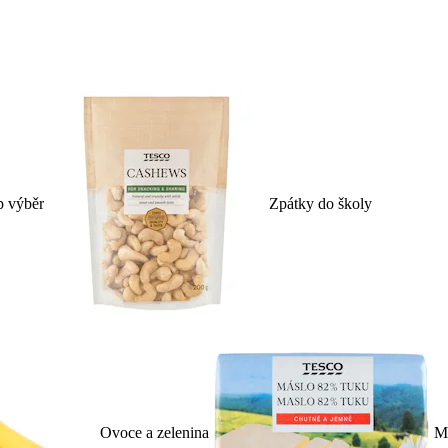
p výběr
Zpátky do školy
Ovoce a zelenina
Ml