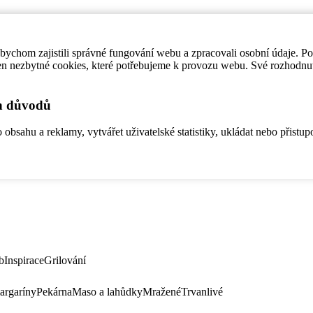
ychom zajistili správné fungování webu a zpracovali osobní údaje. P
en nezbytné cookies, které potřebujeme k provozu webu. Své rozhodnu
ch důvodů
bsahu a reklamy, vytvářet uživatelské statistiky, ukládat nebo přistup
b
Inspirace
Grilování
argaríny
Pekárna
Maso a lahůdky
Mražené
Trvanlivé