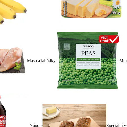
Maso a lahůdky
Mra
Nápoje
Speciální v