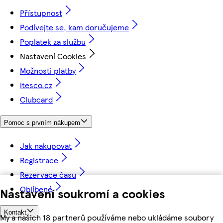
Přístupnost
Podívejte se, kam doručujeme
Poplatek za službu
Nastavení Cookies
Možnosti platby
itesco.cz
Clubcard
Pomoc s prvním nákupem
Jak nakupovat
Registrace
Rezervace času
Oblíbené
Nastavení soukromí a cookies
Kontakt
My a našich 18 partnerů používáme nebo ukládáme soubory