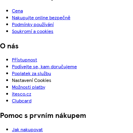
Cena
Nakupujte online bezpečně
Podmínky používání
Soukromí a cookies
O nás
Přístupnost
Podívejte se, kam doručujeme
Poplatek za službu
Nastavení Cookies
Možnosti platby
itesco.cz
Clubcard
Pomoc s prvním nákupem
Jak nakupovat