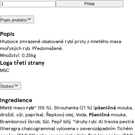
Přidat
Popis produktu
Popis
Hluboce zmrazené obalované rybí prsty z mletého masa
mořských ryb. Předsmažené.
Množství: 0.25kg
Loga třetí strany
MSC
Složení
Ingredience
Mleté maso
ryb
* (55 %), Strouhanka (21 %) (
pšeničná
mouka,
droždí, sůl, paprika), Řepkový olej, Voda,
Pšeničná
mouka,
Bramborový škrob, Sůl, Pepř bílý, *druhy ryb: A) treska pestrá
(theragra chalcogramma) vylovena v severozápadním Tichém