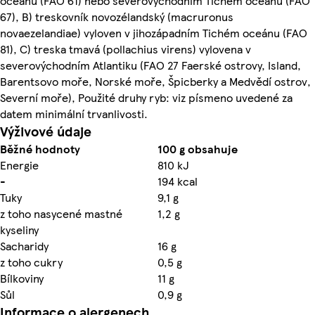
oceánu (FAO 61) nebo severovýchodním Tichém oceánu (FAO
67), B) treskovník novozélandský (macruronus
novaezelandiae) vyloven v jihozápadním Tichém oceánu (FAO
81), C) treska tmavá (pollachius virens) vylovena v
severovýchodním Atlantiku (FAO 27 Faerské ostrovy, Island,
Barentsovo moře, Norské moře, Špicberky a Medvědí ostrov,
Severní moře), Použité druhy ryb: viz písmeno uvedené za
datem minimální trvanlivosti.
Výživové údaje
Běžné hodnoty
100 g obsahuje
Energie
810 kJ
-
194 kcal
Tuky
9,1 g
z toho nasycené mastné
1,2 g
kyseliny
Sacharidy
16 g
z toho cukry
0,5 g
Bílkoviny
11 g
Sůl
0,9 g
Informace o alergenech