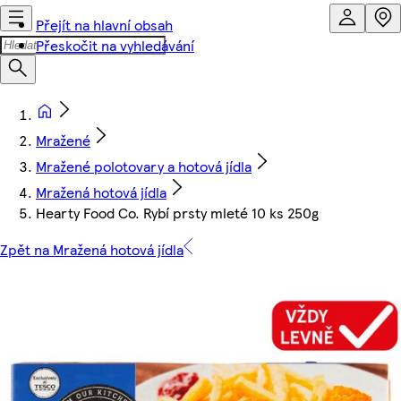
Přejít na hlavní obsah
Přeskočit na vyhledávání
Mražené
Mražené polotovary a hotová jídla
Mražená hotová jídla
Hearty Food Co. Rybí prsty mleté 10 ks 250g
Zpět na Mražená hotová jídla