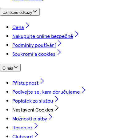
Užitečné odkazy
Cena
Nakupujte online bezpečně
Podmínky používání
Soukromí a cookies
O nás
Přístupnost
Podívejte se, kam doručujeme
Poplatek za službu
Nastavení Cookies
Možnosti platby
itesco.cz
Clubcard