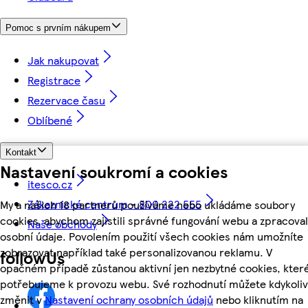
Pomoc s prvním nákupem
Jak nakupovat
Registrace
Rezervace času
Oblíbené
Kontakt
Nastavení soukromí a cookies
itesco.cz
Zákaznické centrum - 800 222 555
My a našich 18 partnerů používáme nebo ukládáme soubory
cookies, abychom zajistili správné fungování webu a zpracoval
Naše obchody
osobní údaje. Povolením použití všech cookies nám umožníte
zobrazovat například také personalizovanou reklamu. V
followUs
opačném případě zůstanou aktivní jen nezbytné cookies, kter
potřebujeme k provozu webu. Své rozhodnutí můžete kdykoliv
změnit v
Nastavení ochrany osobních údajů
nebo kliknutím na