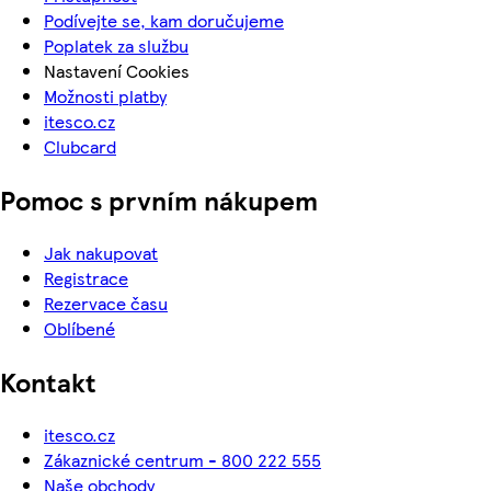
Podívejte se, kam doručujeme
Poplatek za službu
Nastavení Cookies
Možnosti platby
itesco.cz
Clubcard
Pomoc s prvním nákupem
Jak nakupovat
Registrace
Rezervace času
Oblíbené
Kontakt
itesco.cz
Zákaznické centrum - 800 222 555
Naše obchody