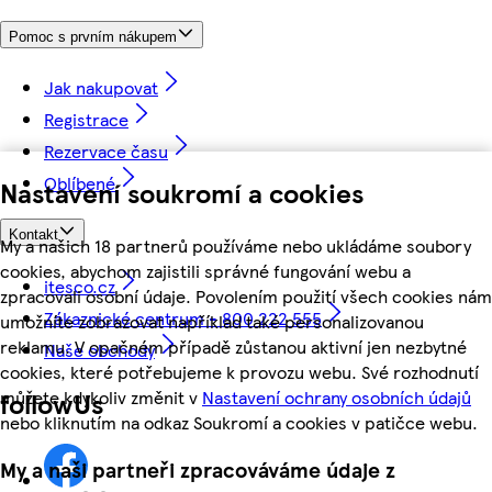
Pomoc s prvním nákupem
Jak nakupovat
Registrace
Rezervace času
Oblíbené
Nastavení soukromí a cookies
Kontakt
My a našich 18 partnerů používáme nebo ukládáme soubory
cookies, abychom zajistili správné fungování webu a
itesco.cz
zpracovali osobní údaje. Povolením použití všech cookies nám
Zákaznické centrum - 800 222 555
umožníte zobrazovat například také personalizovanou
reklamu. V opačném případě zůstanou aktivní jen nezbytné
Naše obchody
cookies, které potřebujeme k provozu webu. Své rozhodnutí
můžete kdykoliv změnit v
Nastavení ochrany osobních údajů
followUs
nebo kliknutím na odkaz Soukromí a cookies v patičce webu.
My a naši partneři zpracováváme údaje z