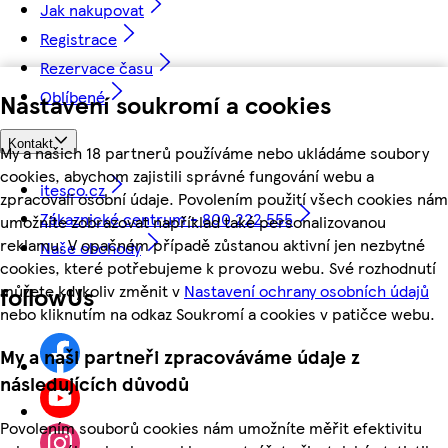
Jak nakupovat
Registrace
Rezervace času
Oblíbené
Nastavení soukromí a cookies
Kontakt
My a našich 18 partnerů používáme nebo ukládáme soubory
cookies, abychom zajistili správné fungování webu a
itesco.cz
zpracovali osobní údaje. Povolením použití všech cookies nám
Zákaznické centrum - 800 222 555
umožníte zobrazovat například také personalizovanou
reklamu. V opačném případě zůstanou aktivní jen nezbytné
Naše obchody
cookies, které potřebujeme k provozu webu. Své rozhodnutí
můžete kdykoliv změnit v
Nastavení ochrany osobních údajů
followUs
nebo kliknutím na odkaz Soukromí a cookies v patičce webu.
My a naši partneři zpracováváme údaje z
následujících důvodů
Povolením souborů cookies nám umožníte měřit efektivitu