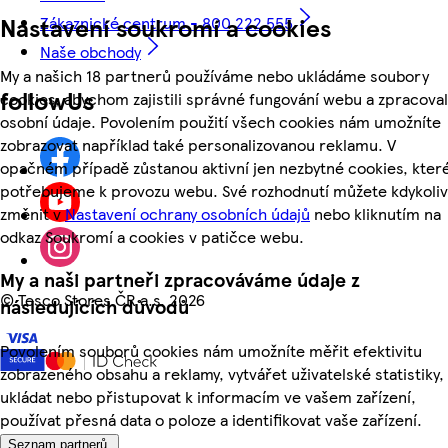
Nastavení soukromí a cookies
Zákaznické centrum - 800 222 555
Naše obchody
My a našich 18 partnerů používáme nebo ukládáme soubory
followUs
cookies, abychom zajistili správné fungování webu a zpracoval
osobní údaje. Povolením použití všech cookies nám umožníte
zobrazovat například také personalizovanou reklamu. V
opačném případě zůstanou aktivní jen nezbytné cookies, kter
potřebujeme k provozu webu. Své rozhodnutí můžete kdykoliv
změnit v
Nastavení ochrany osobních údajů
nebo kliknutím na
odkaz Soukromí a cookies v patičce webu.
My a naši partneři zpracováváme údaje z
©
Tesco Stores ČR a.s. 2026
následujících důvodů
Povolením souborů cookies nám umožníte měřit efektivitu
zobrazeného obsahu a reklamy, vytvářet uživatelské statistiky,
ukládat nebo přistupovat k informacím ve vašem zařízení,
používat přesná data o poloze a identifikovat vaše zařízení.
Seznam partnerů.