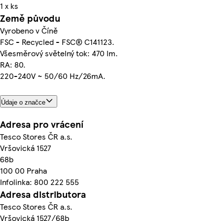
1 x ks
Země původu
Vyrobeno v Číně
FSC - Recycled - FSC® C141123.
Všesměrový světelný tok: 470 lm.
RA: 80.
220-240V ~ 50/60 Hz/26mA.
Údaje o značce
Adresa pro vrácení
Tesco Stores ČR a.s.
Vršovická 1527
68b
100 00 Praha
Infolinka: 800 222 555
Adresa distributora
Tesco Stores ČR a.s.
Vršovická 1527/68b