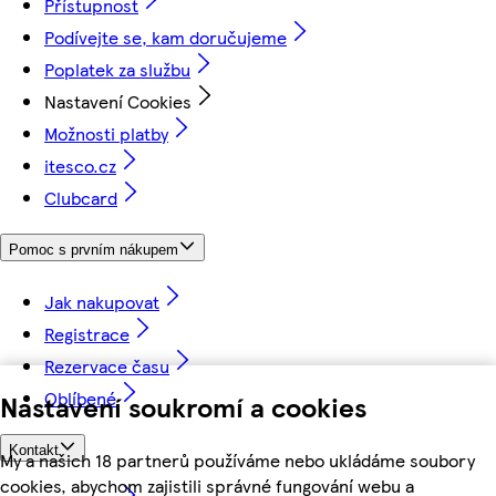
Přístupnost
Podívejte se, kam doručujeme
Poplatek za službu
Nastavení Cookies
Možnosti platby
itesco.cz
Clubcard
Pomoc s prvním nákupem
Jak nakupovat
Registrace
Rezervace času
Oblíbené
Nastavení soukromí a cookies
Kontakt
My a našich 18 partnerů používáme nebo ukládáme soubory
cookies, abychom zajistili správné fungování webu a