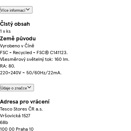
Více informací
Čistý obsah
1 x ks
Země původu
Vyrobeno v Číně
FSC - Recycled - FSC® C141123.
Všesměrový světelný tok: 160 lm.
RA: 80.
220-240V ~ 50/60Hz/22mA.
Údaje o značce
Adresa pro vrácení
Tesco Stores ČR a.s.
Vršovická 1527
68b
100 00 Praha 10