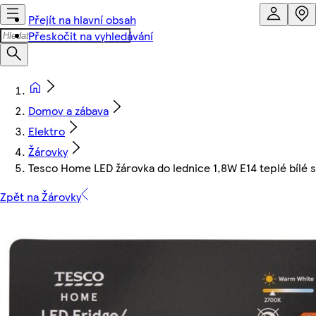
Přejít na hlavní obsah
Přeskočit na vyhledávání
Domov a zábava
Elektro
Žárovky
Tesco Home LED žárovka do lednice 1,8W E14 teplé bílé s
Zpět na Žárovky