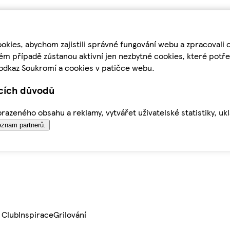
kies, abychom zajistili správné fungování webu a zpracovali 
ém případě zůstanou aktivní jen nezbytné cookies, které pot
odkaz Soukromí a cookies v patičce webu.
ících důvodů
azeného obsahu a reklamy, vytvářet uživatelské statistiky, uk
znam partnerů.
 Club
Inspirace
Grilování