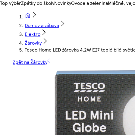
Top výběr
Zpátky do školy
Novinky
Ovoce a zelenina
Mléčné, vejc
Domov a zábava
Elektro
Žárovky
Tesco Home LED žárovka 4,2W E27 teplé bílé světlo
Zpět na Žárovky