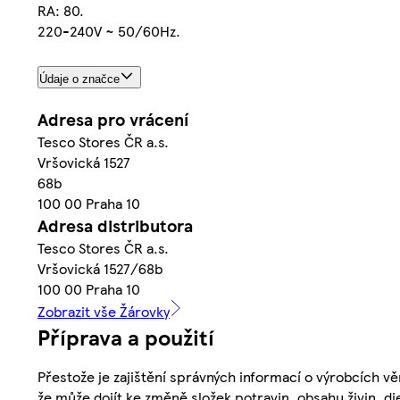
RA: 80.
220-240V ~ 50/60Hz.
Údaje o značce
Adresa pro vrácení
Tesco Stores ČR a.s.
Vršovická 1527
68b
100 00 Praha 10
Adresa distributora
Tesco Stores ČR a.s.
Vršovická 1527/68b
100 00 Praha 10
Zobrazit vše Žárovky
Příprava a použití
Přestože je zajištění správných informací o výrobcích vě
že může dojít ke změně složek potravin, obsahu živin, di