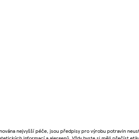
nována nejvyšší péče, jsou předpisy pro výrobu potravin neust
etetických informací a alergenů. Vždy byste si měli přečíst eti