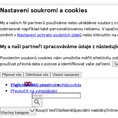
Nastavení soukromí a cookies
My a našich 18 partnerů používáme nebo ukládáme soubory coo
zobrazovat například také personalizovanou reklamu. V opačn
změnit v
Nastavení ochrany osobních údajů
nebo kliknutím na 
My a naši partneři zpracováváme údaje z následuj
Povolením souborů cookies nám umožníte měřit efektivitu zobr
používat přesná data o poloze a identifikovat vaše zařízení.
Se
Přijmout vše
Odmítnout vše
Vlastní nastavení
Přejít na hlavní obsah
English
Můj první nákup
Nápověda
Přeskočit na vyhledávání
Koupit teď
Oblíbené
Speciální nabídky
Online
Všechny kategorie