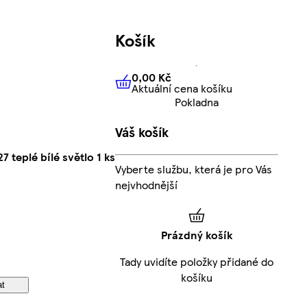
Košík
0,00 Kč
Aktuální cena košíku
0,00 Kč
Aktuální cena košíku
Pokladna
Váš košík
teplé bílé světlo 1 ks
Vyberte službu, která je pro Vás
nejvhodnější
Prázdný košík
Tady uvidíte položky přidané do
košíku
at