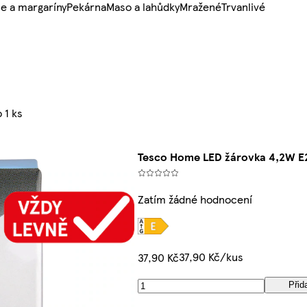
e a margaríny
Pekárna
Maso a lahůdky
Mražené
Trvanlivé
 1 ks
Tesco Home LED žárovka 4,2W E27 
Zatím žádné hodnocení
37,90 Kč/kus
37,90 Kč
Přid