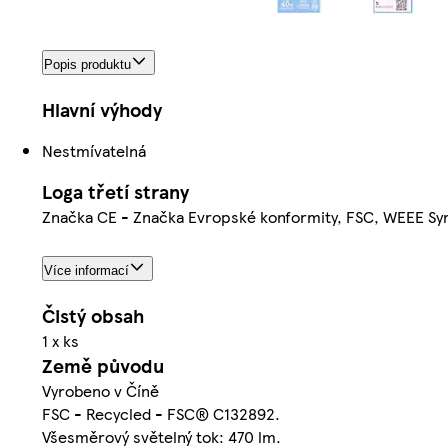
Popis produktu
Hlavní výhody
Nestmívatelná
Loga třetí strany
Značka CE - Značka Evropské konformity, FSC, WEEE Sy
Více informací
Čistý obsah
1 x ks
Země původu
Vyrobeno v Číně
FSC - Recycled - FSC® C132892.
Všesměrový světelný tok: 470 lm.