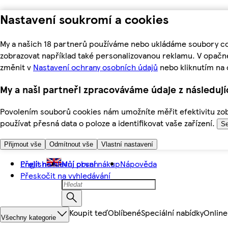
Nastavení soukromí a cookies
My a našich 18 partnerů používáme nebo ukládáme soubory coo
zobrazovat například také personalizovanou reklamu. V opačn
změnit v
Nastavení ochrany osobních údajů
nebo kliknutím na 
My a naši partneři zpracováváme údaje z následuj
Povolením souborů cookies nám umožníte měřit efektivitu zobr
používat přesná data o poloze a identifikovat vaše zařízení.
Se
Přijmout vše
Odmítnout vše
Vlastní nastavení
Přejít na hlavní obsah
English
Můj první nákup
Nápověda
Přeskočit na vyhledávání
Koupit teď
Oblíbené
Speciální nabídky
Online
Všechny kategorie