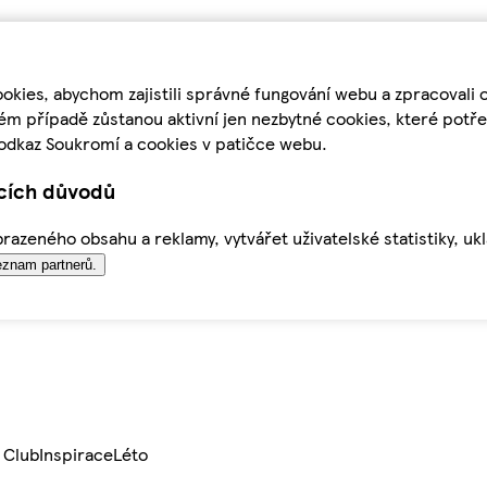
kies, abychom zajistili správné fungování webu a zpracovali 
ém případě zůstanou aktivní jen nezbytné cookies, které pot
odkaz Soukromí a cookies v patičce webu.
ících důvodů
azeného obsahu a reklamy, vytvářet uživatelské statistiky, uk
znam partnerů.
 Club
Inspirace
Léto