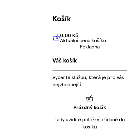
Košík
0,00 Kč
Aktuální cena košíku
0,00 Kč
Aktuální cena košíku
Pokladna
Váš košík
Vyberte službu, která je pro Vás
nejvhodnější
Prázdný košík
Tady uvidíte položky přidané do
košíku