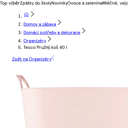
Top výběr
Zpátky do školy
Novinky
Ovoce a zelenina
Mléčné, vejc
Domov a zábava
Domácí potřeby a dekorace
Organizéry
Tesco Pružný koš 40 l
Zpět na Organizéry