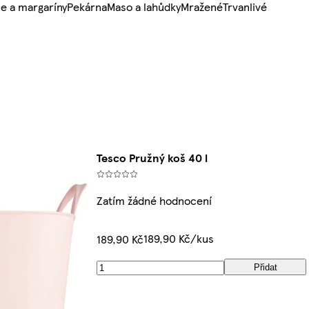
e a margaríny
Pekárna
Maso a lahůdky
Mražené
Trvanlivé
Tesco Pružný koš 40 l
Zatím žádné hodnocení
189,90 Kč/kus
189,90 Kč
Přidat