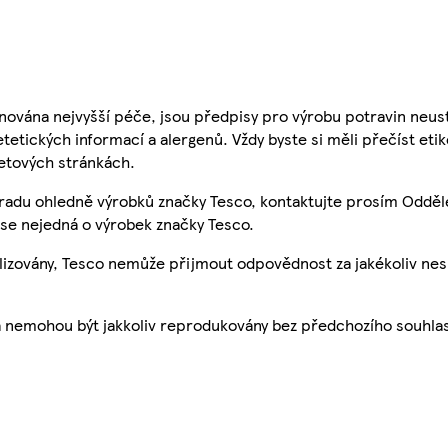
nována nejvyšší péče, jsou předpisy pro výrobu potravin neust
etetických informací a alergenů. Vždy byste si měli přečíst eti
etových stránkách.
 radu ohledně výrobků značky Tesco, kontaktujte prosím Odděl
se nejedná o výrobek značky Tesco.
ualizovány, Tesco nemůže přijmout odpovědnost za jakékoliv ne
a nemohou být jakkoliv reprodukovány bez předchozího souhla