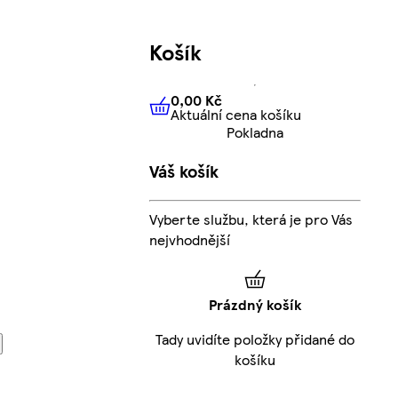
Košík
0,00 Kč
Aktuální cena košíku
0,00 Kč
Aktuální cena košíku
Pokladna
Váš košík
Vyberte službu, která je pro Vás
nejvhodnější
Prázdný košík
Tady uvidíte položky přidané do
košíku