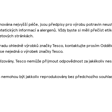
nována nejvyšší péče, jsou předpisy pro výrobu potravin neust
etetických informací a alergenů. Vždy byste si měli přečíst eti
etových stránkách.
 radu ohledně výrobků značky Tesco, kontaktujte prosím Odděl
se nejedná o výrobek značky Tesco.
ualizovány, Tesco nemůže přijmout odpovědnost za jakékoliv ne
a nemohou být jakkoliv reprodukovány bez předchozího souhla