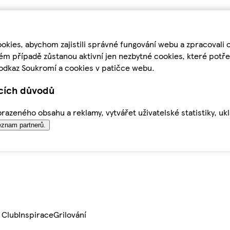
kies, abychom zajistili správné fungování webu a zpracovali 
ém případě zůstanou aktivní jen nezbytné cookies, které pot
odkaz Soukromí a cookies v patičce webu.
ících důvodů
azeného obsahu a reklamy, vytvářet uživatelské statistiky, uk
znam partnerů.
 Club
Inspirace
Grilování