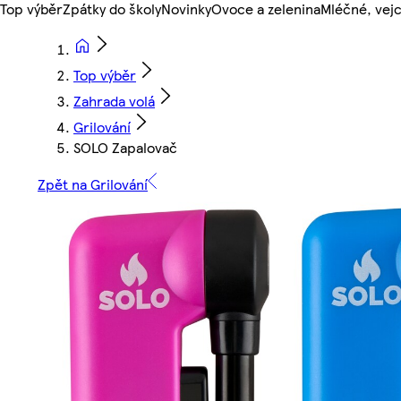
Top výběr
Zpátky do školy
Novinky
Ovoce a zelenina
Mléčné, vejc
Top výběr
Zahrada volá
Grilování
SOLO Zapalovač
Zpět na Grilování