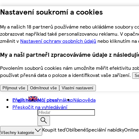
Nastavení soukromí a cookies
My a našich 18 partnerů používáme nebo ukládáme soubory coo
zobrazovat například také personalizovanou reklamu. V opačn
změnit v
Nastavení ochrany osobních údajů
nebo kliknutím na 
My a naši partneři zpracováváme údaje z následuj
Povolením souborů cookies nám umožníte měřit efektivitu zobr
používat přesná data o poloze a identifikovat vaše zařízení.
Se
Přijmout vše
Odmítnout vše
Vlastní nastavení
Přejít na hlavní obsah
English
Můj první nákup
Nápověda
Přeskočit na vyhledávání
Koupit teď
Oblíbené
Speciální nabídky
Online
Všechny kategorie