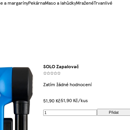
e a margaríny
Pekárna
Maso a lahůdky
Mražené
Trvanlivé
SOLO Zapalovač
Zatím žádné hodnocení
51,90 Kč/kus
51,90 Kč
Přidat